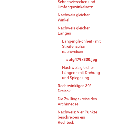
Sehnenvierecken und
e
Umfangswinkelsatz
r
Nachweis gleicher
G
Winkel
r
ö
Nachweis gleicher
ß
Längen
e
Längengleichheit - mit
…
Streifenschar
nachweisen
aufg479x330.jpg
Nachweis gleicher
Längen - mit Drehung
und Spiegelung
Rechtwinkliges 30°-
Dreieck
Die Zwillingskreise des
Archimedes
Nachweis: Vier Punkte
beschreiben ein
Rechteck