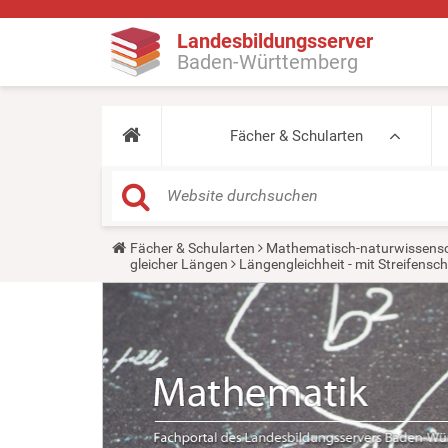
Landesbildungsserver
Baden-Württemberg
Fächer & Schularten
Y
Fächer & Schularten
Mathematisch-naturwissensc
o
gleicher Längen
Längengleichheit - mit Streifens
u
a
r
e
h
e
r
e
: