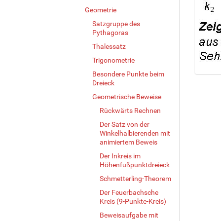
Geometrie
Satzgruppe des
Pythagoras
Thalessatz
Trigonometrie
Besondere Punkte beim
Z
Dreieck
e
Geometrische Beweise
i
g
Rückwärts Rechnen
e
Der Satz von der
B
Winkelhalbierenden mit
i
animiertem Beweis
l
Der Inkreis im
d
Höhenfußpunktdreieck
i
n
Schmetterling-Theorem
v
Der Feuerbachsche
o
Kreis (9-Punkte-Kreis)
l
Beweisaufgabe mit
l