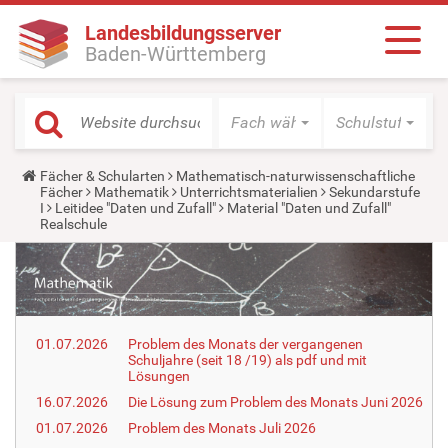
Landesbildungsserver
Baden-Württemberg
Fach wählen
Schulstufe wäh
Y
Fächer & Schularten
Mathematisch-naturwissenschaftliche
o
Fächer
Mathematik
Unterrichtsmaterialien
Sekundarstufe
u
I
Leitidee "Daten und Zufall"
Material "Daten und Zufall"
a
Realschule
r
e
h
e
r
e
:
01.07.2026
Problem des Monats der vergangenen
Schuljahre (seit 18 /19) als pdf und mit
Lösungen
16.07.2026
Die Lösung zum Problem des Monats Juni 2026
01.07.2026
Problem des Monats Juli 2026