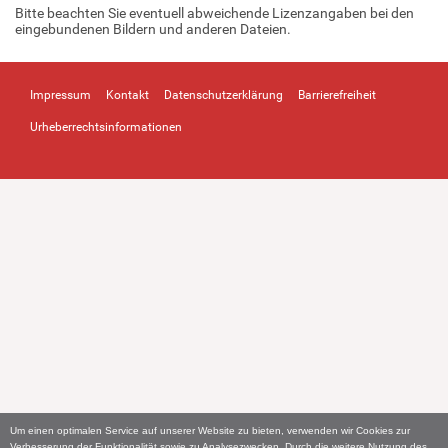
Bitte beachten Sie eventuell abweichende Lizenzangaben bei den
eingebundenen Bildern und anderen Dateien.
Impressum
Kontakt
Datenschutzerklärung
Barrierefreiheit
Urheberrechtsinformationen
Um einen optimalen Service auf unserer Website zu bieten, verwenden wir Cookies zur
Verbesserung der Funktionalität sowie zu Analysezwecken. Durch die weitere Nutzung des