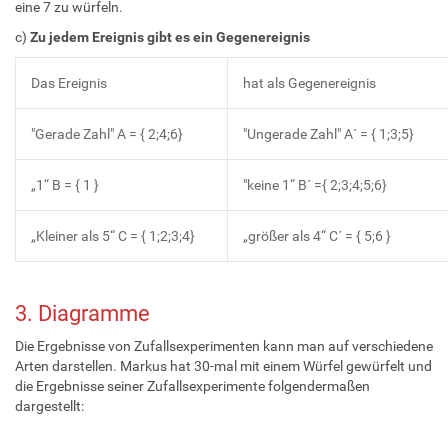
eine 7 zu würfeln.
c)
Zu jedem Ereignis gibt es ein Gegenereignis
Das Ereignis
hat als Gegenereignis
"Gerade Zahl" A = { 2;4;6}
"Ungerade Zahl" A´ = { 1;3;5}
„1“ B = { 1 }
"keine 1“ B´ ={ 2;3;4;5;6}
„Kleiner als 5“ C = { 1;2;3;4}
„größer als 4“ C´ = { 5;6 }
3. Diagramme
Die Ergebnisse von Zufallsexperimenten kann man auf verschiedene
Arten darstellen. Markus hat 30-mal mit einem Würfel gewürfelt und
die Ergebnisse seiner Zufallsexperimente folgendermaßen
dargestellt: