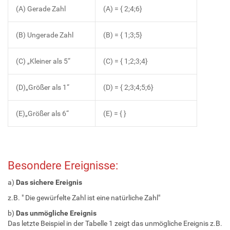
(A) Gerade Zahl
(A) = { 2;4;6}
(B) Ungerade Zahl
(B) = { 1;3;5}
(C) „Kleiner als 5“
(C) = { 1;2;3;4}
(D)„Größer als 1“
(D) = { 2;3;4;5;6}
(E)„Größer als 6“
(E) = { }
Besondere Ereignisse:
a)
Das sichere Ereignis
z.B. " Die gewürfelte Zahl ist eine natürliche Zahl"
b)
Das unmögliche Ereignis
Das letzte Beispiel in der Tabelle 1 zeigt das unmögliche Ereignis z.B.