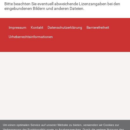
Bitte beachten Sie eventuell abweichende Lizenzangaben bei den
eingebundenen Bildern und anderen Dateien.
Impressum
Kontakt
Datenschutzerklärung
Barrierefreiheit
Urheberrechtsinformationen
Um einen optimalen Service auf unserer Website zu bieten, verwenden wir Cookies zur
Verbesserung der Funktionalität sowie zu Analysezwecken. Durch die weitere Nutzung des