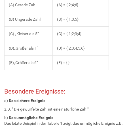
(A) Gerade Zahl
(A) = { 2;4;6}
(B) Ungerade Zahl
(B) = { 1;3;5}
(C) „Kleiner als 5“
(C) = { 1;2;3;4}
(D)„Größer als 1“
(D) = { 2;3;4;5;6}
(E)„Größer als 6“
(E) = { }
Besondere Ereignisse:
a)
Das sichere Ereignis
z.B. " Die gewürfelte Zahl ist eine natürliche Zahl"
b)
Das unmögliche Ereignis
Das letzte Beispiel in der Tabelle 1 zeigt das unmögliche Ereignis z.B.