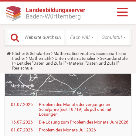
Landesbildungsserver
Baden-Württemberg
Fach wählen
Schulstufe wäh
Y
Fächer & Schularten
Mathematisch-naturwissenschaftliche
o
Fächer
Mathematik
Unterrichtsmaterialien
Sekundarstufe
u
I
Leitidee "Daten und Zufall"
Material "Daten und Zufall"
a
Realschule
r
e
h
e
r
e
:
01.07.2026
Problem des Monats der vergangenen
Schuljahre (seit 18 /19) als pdf und mit
Lösungen
16.07.2026
Die Lösung zum Problem des Monats Juni 2026
01.07.2026
Problem des Monats Juli 2026