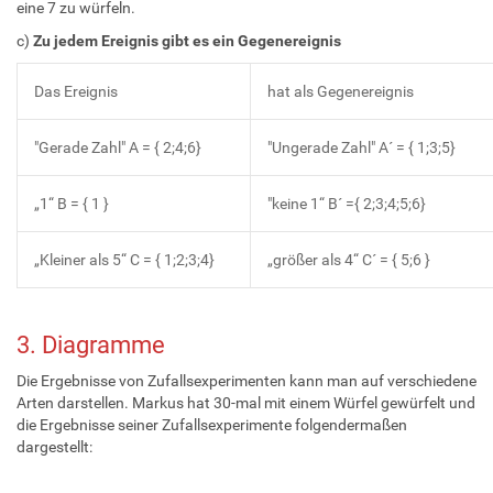
eine 7 zu würfeln.
c)
Zu jedem Ereignis gibt es ein Gegenereignis
Das Ereignis
hat als Gegenereignis
"Gerade Zahl" A = { 2;4;6}
"Ungerade Zahl" A´ = { 1;3;5}
„1“ B = { 1 }
"keine 1“ B´ ={ 2;3;4;5;6}
„Kleiner als 5“ C = { 1;2;3;4}
„größer als 4“ C´ = { 5;6 }
3. Diagramme
Die Ergebnisse von Zufallsexperimenten kann man auf verschiedene
Arten darstellen. Markus hat 30-mal mit einem Würfel gewürfelt und
die Ergebnisse seiner Zufallsexperimente folgendermaßen
dargestellt: