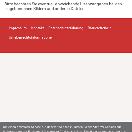
Bitte beachten Sie eventuell abweichende Lizenzangaben bei den
eingebundenen Bildern und anderen Dateien.
Impressum
Kontakt
Datenschutzerklärung
Barrierefreiheit
Urheberrechtsinformationen
Um einen optimalen Service auf unserer Website zu bieten, verwenden wir Cookies zur
Verbesserung der Funktionalität sowie zu Analysezwecken. Durch die weitere Nutzung des