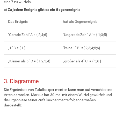
eine 7 zu würfeln.
c)
Zu jedem Ereignis gibt es ein Gegenereignis
Das Ereignis
hat als Gegenereignis
"Gerade Zahl" A = { 2;4;6}
"Ungerade Zahl" A´ = { 1;3;5}
„1“ B = { 1 }
"keine 1“ B´ ={ 2;3;4;5;6}
„Kleiner als 5“ C = { 1;2;3;4}
„größer als 4“ C´ = { 5;6 }
3. Diagramme
Die Ergebnisse von Zufallsexperimenten kann man auf verschiedene
Arten darstellen. Markus hat 30-mal mit einem Würfel gewürfelt und
die Ergebnisse seiner Zufallsexperimente folgendermaßen
dargestellt: