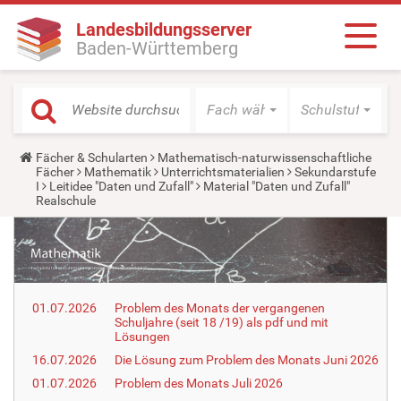
Landesbildungsserver
Baden-Württemberg
Fach wählen
Schulstufe wäh
Y
Fächer & Schularten
Mathematisch-naturwissenschaftliche
o
Fächer
Mathematik
Unterrichtsmaterialien
Sekundarstufe
u
I
Leitidee "Daten und Zufall"
Material "Daten und Zufall"
a
Realschule
r
e
h
e
r
e
:
01.07.2026
Problem des Monats der vergangenen
Schuljahre (seit 18 /19) als pdf und mit
Lösungen
16.07.2026
Die Lösung zum Problem des Monats Juni 2026
01.07.2026
Problem des Monats Juli 2026