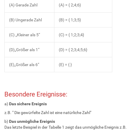
(A) Gerade Zahl
(A) = { 2;4;6}
(B) Ungerade Zahl
(B) = { 1;3;5}
(C) „Kleiner als 5“
(C) = { 1;2;3;4}
(D)„Größer als 1“
(D) = { 2;3;4;5;6}
(E)„Größer als 6“
(E) = { }
Besondere Ereignisse:
a)
Das sichere Ereignis
z.B. " Die gewürfelte Zahl ist eine natürliche Zahl"
b)
Das unmögliche Ereignis
Das letzte Beispiel in der Tabelle 1 zeigt das unmögliche Ereignis z.B.