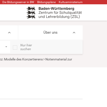
Die Bildungsserver in BW
Bildungspläne
Kultusministerium
Über uns
Nur hier
suchen
z: Modelle des Konzertierens
Notenmaterial zur