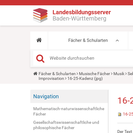
Landesbildungsserver
Baden-Württemberg
Fächer & Schularten
Y
Fächer & Schularten
Musische Fächer
Musik
Se
o
Improvisation
16-25-Kadenz (jpg)
u
a
r
Navigation
e
16-
h
e
Mathematisch-naturwissenschaftliche
r
Fächer
16-25
e
:
Gesellschaftswissenschaftliche und
philosophische Fächer
Der Text