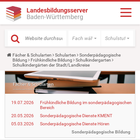
Landesbildungsserver
Baden-Württemberg
Fach wählen
Schulstufe wäh
Y
Fächer & Schularten
Schularten
Sonderpädagogische
o
Bildung
Frühkindliche Bildung
Schulkindergarten
u
Schulkindergärten der Stadt/Landkreise
a
r
e
h
e
r
e
19.07.2026
Frühkindliche Bildung im sonderpädagogischen
:
Bereich
20.05.2026
Sonderpädagogische Dienste KMENT
05.03.2026
Sonderpädagogische Dienste Hören
Sonderpädagogische Bildung