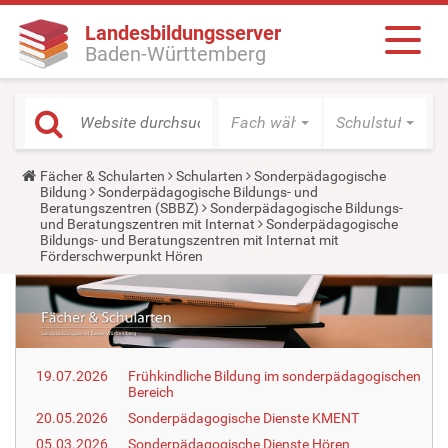
Landesbildungsserver
Baden-Württemberg
Fach wählen
Schulstufe wäh
Y
Fächer & Schularten
Schularten
Sonderpädagogische
o
Bildung
Sonderpädagogische Bildungs- und
u
Beratungszentren (SBBZ)
Sonderpädagogische Bildungs-
a
und Beratungszentren mit Internat
Sonderpädagogische
r
Bildungs- und Beratungszentren mit Internat mit
e
Förderschwerpunkt Hören
h
e
r
e
:
19.07.2026
Frühkindliche Bildung im sonderpädagogischen
Bereich
20.05.2026
Sonderpädagogische Dienste KMENT
05.03.2026
Sonderpädagogische Dienste Hören