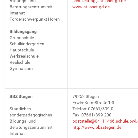
Bildungs- und
schulleitung@st-josef-gd.de
Beratungszentrum mit
www.st-josef-gd.de
Internat
Förderschwerpunkt Hören
Bildungsgang
:
Grundschule
Schulkindergarten
Hauptschule
Werkrealschule
Realschule
Gymnasium
BBZ Stegen
79252 Stegen
Erwin-Kern-Straße 1-3
Staatliches
Telefon: 07661/399-0
sonderpädagogisches
Fax: 07661/399-200
Bildungs- und
poststelle@04111466.schule.bwl.
Beratungszentrum mit
http://www.bbzstegen.de
Internat