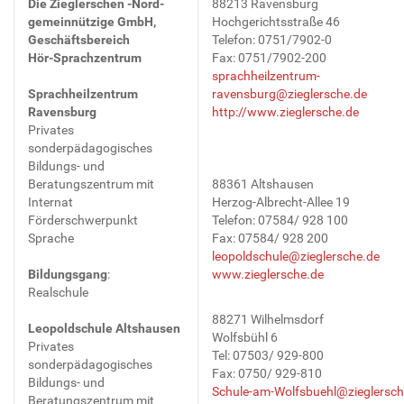
Die Zieglerschen -Nord-
88213 Ravensburg
gemeinnützige GmbH,
Hochgerichtsstraße 46
Geschäftsbereich
Telefon: 0751/7902-0
Hör-Sprachzentrum
Fax: 0751/7902-200
sprachheilzentrum-
Sprachheilzentrum
ravensburg@zieglersche.de
Ravensburg
http://www.zieglersche.de
Privates
sonderpädagogisches
Bildungs- und
Beratungszentrum mit
88361 Altshausen
Internat
Herzog-Albrecht-Allee 19
Förderschwerpunkt
Telefon: 07584/ 928 100
Sprache
Fax: 07584/ 928 200
leopoldschule@zieglersche.de
Bildungsgang
:
www.zieglersche.de
Realschule
88271 Wilhelmsdorf
Leopoldschule Altshausen
Wolfsbühl 6
Privates
Tel: 07503/ 929-800
sonderpädagogisches
Fax: 0750/ 929-810
Bildungs- und
Schule-am-Wolfsbuehl@zieglersch
Beratungszentrum mit