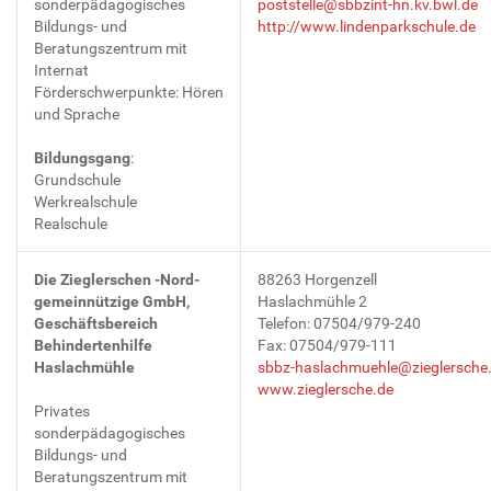
sonderpädagogisches
poststelle@sbbzint-hn.kv.bwl.de
Bildungs- und
http://www.lindenparkschule.de
Beratungszentrum mit
Internat
Förderschwerpunkte: Hören
und Sprache
Bildungsgang
:
Grundschule
Werkrealschule
Realschule
Die Zieglerschen -Nord-
88263 Horgenzell
gemeinnützige GmbH,
Haslachmühle 2
Geschäftsbereich
Telefon: 07504/979-240
Behindertenhilfe
Fax: 07504/979-111
Haslachmühle
sbbz-haslachmuehle@zieglersche
www.zieglersche.de
Privates
sonderpädagogisches
Bildungs- und
Beratungszentrum mit