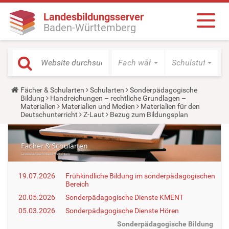
Landesbildungsserver
Baden-Württemberg
Fach wählen
Schulstufe wäh
Y
Fächer & Schularten
Schularten
Sonderpädagogische
o
Bildung
Handreichungen – rechtliche Grundlagen –
u
Materialien
Materialien und Medien
Materialien für den
a
Deutschunterricht
Z-Laut
Bezug zum Bildungsplan
r
e
h
e
r
e
:
19.07.2026
Frühkindliche Bildung im sonderpädagogischen
Bereich
20.05.2026
Sonderpädagogische Dienste KMENT
05.03.2026
Sonderpädagogische Dienste Hören
Sonderpädagogische Bildung