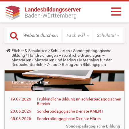
Landesbildungsserver
Baden-Württemberg
Fach wählen
Schulstufe wäh
Y
Fächer & Schularten
Schularten
Sonderpädagogische
o
Bildung
Handreichungen – rechtliche Grundlagen –
u
Materialien
Materialien und Medien
Materialien für den
a
Deutschunterricht
Z-Laut
Bezug zum Bildungsplan
r
e
h
e
r
e
:
19.07.2026
Frühkindliche Bildung im sonderpädagogischen
Bereich
20.05.2026
Sonderpädagogische Dienste KMENT
05.03.2026
Sonderpädagogische Dienste Hören
Sonderpädagogische Bildung