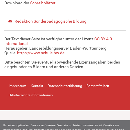
Download der
Schreibblätter
Redaktion Sonderpädagogische Bildung
Der Text dieser Seite ist verfügbar unter der Lizenz
CC BY 4.0
International
Herausgeber: Landesbildungsserver Baden-Württemberg
Quelle:
https://www.schule-bw.de
Bitte beachten Sie eventuell abweichende Lizenzangaben bei den
eingebundenen Bildern und anderen Dateien.
Impressum
Kontakt
Datenschutzerklärung
Barrierefreiheit
Urheberrechtsinformationen
Um einen optimalen Service auf unserer Website zu bieten, verwenden wir Cookies zur
Verbesserung der Funktionalität sowie zu Analysezwecken. Durch die weitere Nutzung des