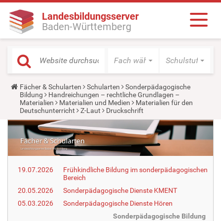
Landesbildungsserver
Baden-Württemberg
Fach wählen
Schulstufe wäh
Y
Fächer & Schularten
Schularten
Sonderpädagogische
o
Bildung
Handreichungen – rechtliche Grundlagen –
u
Materialien
Materialien und Medien
Materialien für den
a
Deutschunterricht
Z-Laut
Druckschrift
r
e
h
e
r
e
:
19.07.2026
Frühkindliche Bildung im sonderpädagogischen
Bereich
20.05.2026
Sonderpädagogische Dienste KMENT
05.03.2026
Sonderpädagogische Dienste Hören
Sonderpädagogische Bildung