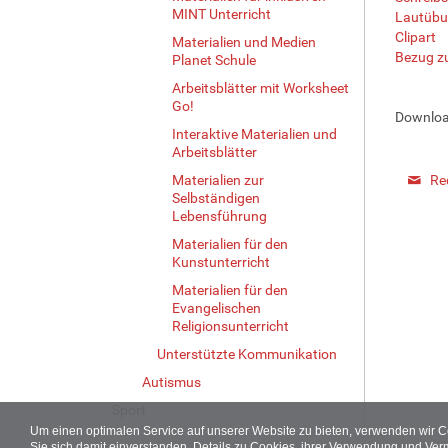
MINT Unterricht
Lautübu
Clipart
Materialien und Medien
Bezug z
Planet Schule
Arbeitsblätter mit Worksheet
Go!
Downloa
Interaktive Materialien und
Arbeitsblätter
Materialien zur
Re
Selbständigen
Lebensführung
Materialien für den
Kunstunterricht
Materialien für den
Evangelischen
Religionsunterricht
Unterstützte Kommunikation
Autismus
Sport
Um einen optimalen Service auf unserer Website zu bieten, verwenden wir 
Sie sich damit einverstanden. Details zu Cookies, ihrer Verwendung und Ver