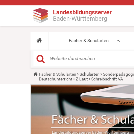
Landesbildungsserver
Baden-Württemberg
Fächer & Schularten
Y
Fächer & Schularten
Schularten
Sonderpädagogi
o
Deutschunterricht
Z-Laut
Schreibschrift VA
u
a
r
e
h
e
r
e
: