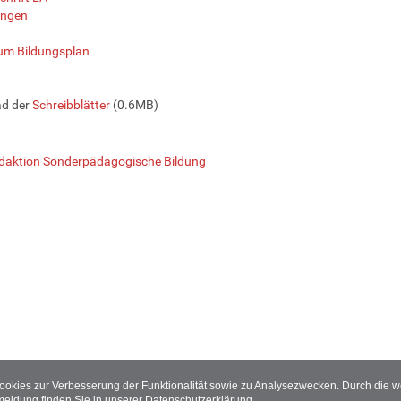
ngen
um Bildungsplan
d der
Schreibblätter
(0.6MB)
daktion Sonderpädagogische Bildung
Cookies zur Verbesserung der Funktionalität sowie zu Analysezwecken. Durch die
meidung finden Sie in unserer
Datenschutzerklärung
.