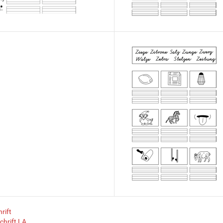
rift
chrift LA