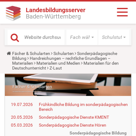
Landesbildungsserver
Baden-Württemberg
Fach wählen
Schulstufe wäh
Y
Fächer & Schularten
Schularten
Sonderpädagogische
o
Bildung
Handreichungen – rechtliche Grundlagen –
u
Materialien
Materialien und Medien
Materialien für den
a
Deutschunterricht
Z-Laut
r
e
h
e
r
e
:
19.07.2026
Frühkindliche Bildung im sonderpädagogischen
Bereich
20.05.2026
Sonderpädagogische Dienste KMENT
05.03.2026
Sonderpädagogische Dienste Hören
Sonderpädagogische Bildung