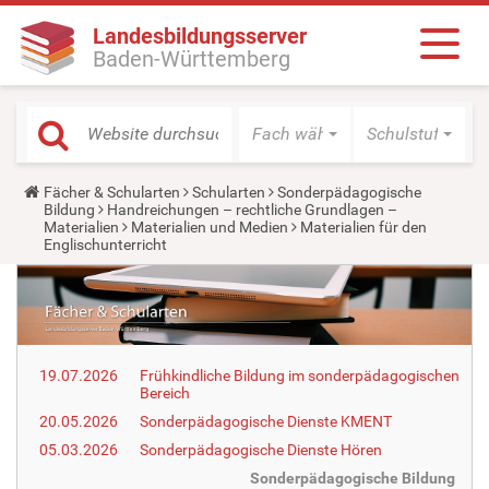
Landesbildungsserver
Baden-Württemberg
Fach wählen
Schulstufe wäh
Y
Fächer & Schularten
Schularten
Sonderpädagogische
o
Bildung
Handreichungen – rechtliche Grundlagen –
u
Materialien
Materialien und Medien
Materialien für den
a
Englischunterricht
r
e
h
e
r
e
:
19.07.2026
Frühkindliche Bildung im sonderpädagogischen
Bereich
20.05.2026
Sonderpädagogische Dienste KMENT
05.03.2026
Sonderpädagogische Dienste Hören
Sonderpädagogische Bildung