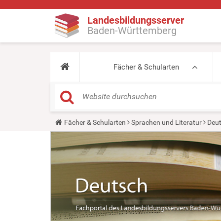
Landesbildungsserver
Baden-Württemberg
Fächer & Schularten
Y
Fächer & Schularten
Sprachen und Literatur
Deu
o
u
a
r
e
h
e
r
e
: