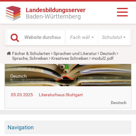
Landesbildungsserver
Baden-Württemberg
Fach wählen
Schulstufe wäh
Y
Fächer & Schularten
Sprachen und Literatur
Deutsch
o
Sprache, Schreiben
Kreatives Schreiben
modul2.pdf
u
a
r
e
h
e
r
05.03.2025
Literaturhaus Stuttgart
e
:
Deutsch
Navigation