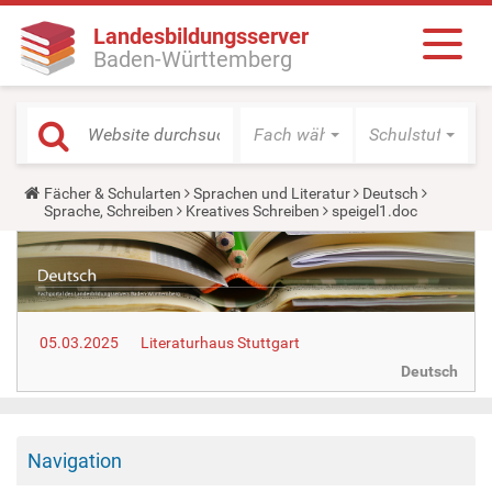
Landesbildungsserver
Baden-Württemberg
Fach wählen
Schulstufe wäh
Y
Fächer & Schularten
Sprachen und Literatur
Deutsch
o
Sprache, Schreiben
Kreatives Schreiben
speigel1.doc
u
a
r
e
h
e
r
05.03.2025
Literaturhaus Stuttgart
e
:
Deutsch
Navigation