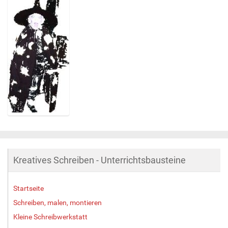
Z
e
i
g
Kreatives Schreiben - Unterrichtsbausteine
e
B
i
Startseite
l
d
Schreiben, malen, montieren
i
Kleine Schreibwerkstatt
n