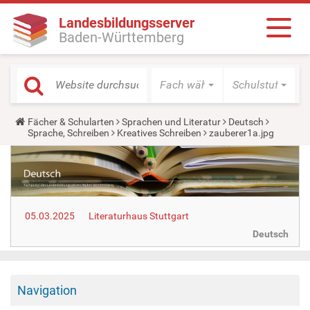
Landesbildungsserver
Baden-Württemberg
Fach wählen
Schulstufe wäh
Y
Fächer & Schularten
Sprachen und Literatur
Deutsch
o
Sprache, Schreiben
Kreatives Schreiben
zauberer1a.jpg
u
a
r
e
h
e
r
05.03.2025
Literaturhaus Stuttgart
e
:
Deutsch
Navigation