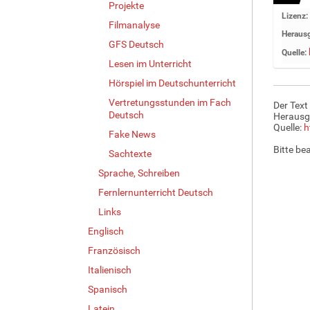
Projekte
Z
Lizenz:
Filmanalyse
e
Herausg
i
GFS Deutsch
Quelle:
g
Lesen im Unterricht
e
Hörspiel im Deutschunterricht
B
i
Vertretungsstunden im Fach
Der Text
l
Deutsch
Herausg
d
Quelle:
h
Fake News
i
Bitte be
Sachtexte
n
v
Sprache, Schreiben
o
Fernlernunterricht Deutsch
l
l
Links
e
Englisch
r
Französisch
G
r
Italienisch
ö
Spanisch
ß
e
Latein