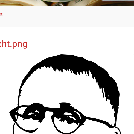
rt
cht.png