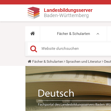
Landesbildungsserver
Baden-Württemberg
Fächer & Schularten
Y
Fächer & Schularten
Sprachen und Literatur
Deu
o
u
a
r
e
h
e
r
e
: