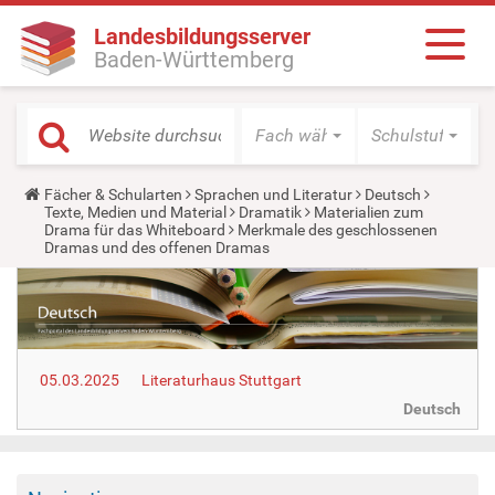
Landesbildungsserver
Baden-Württemberg
Fach wählen
Schulstufe wäh
Y
Fächer & Schularten
Sprachen und Literatur
Deutsch
o
Texte, Medien und Material
Dramatik
Materialien zum
u
Drama für das Whiteboard
Merkmale des geschlossenen
a
Dramas und des offenen Dramas
r
e
h
e
r
e
:
05.03.2025
Literaturhaus Stuttgart
Deutsch