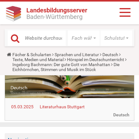
Landesbildungsserver
Baden-Württemberg
Fach wählen
Schulstufe wäh
Y
Fächer & Schularten
Sprachen und Literatur
Deutsch
o
Texte, Medien und Material
Hörspiel im Deutschunterricht
u
Ingeborg Bachmann: Der gute Gott von Manhattan
Die
a
Eichhörnchen, Stimmen und Musik im Stück
r
e
h
e
r
e
:
05.03.2025
Literaturhaus Stuttgart
Deutsch