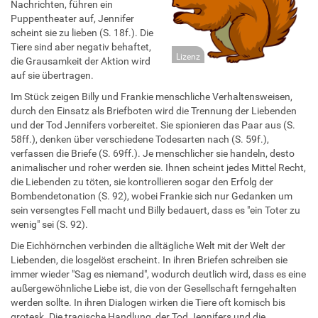
Nachrichten, führen ein
Puppentheater auf, Jennifer
scheint sie zu lieben (S. 18f.). Die
Tiere sind aber negativ behaftet,
Lizenz
die Grausamkeit der Aktion wird
auf sie übertragen.
Im Stück zeigen Billy und Frankie menschliche Verhaltensweisen,
durch den Einsatz als Briefboten wird die Trennung der Liebenden
und der Tod Jennifers vorbereitet. Sie spionieren das Paar aus (S.
58ff.), denken über verschiedene Todesarten nach (S. 59f.),
verfassen die Briefe (S. 69ff.). Je menschlicher sie handeln, desto
animalischer und roher werden sie. Ihnen scheint jedes Mittel Recht,
die Liebenden zu töten, sie kontrollieren sogar den Erfolg der
Bombendetonation (S. 92), wobei Frankie sich nur Gedanken um
sein versengtes Fell macht und Billy bedauert, dass es "ein Toter zu
wenig" sei (S. 92).
Die Eichhörnchen verbinden die alltägliche Welt mit der Welt der
Liebenden, die losgelöst erscheint. In ihren Briefen schreiben sie
immer wieder "Sag es niemand", wodurch deutlich wird, dass es eine
außergewöhnliche Liebe ist, die von der Gesellschaft ferngehalten
werden sollte. In ihren Dialogen wirken die Tiere oft komisch bis
grotesk. Die tragische Handlung, der Tod Jennifers und die