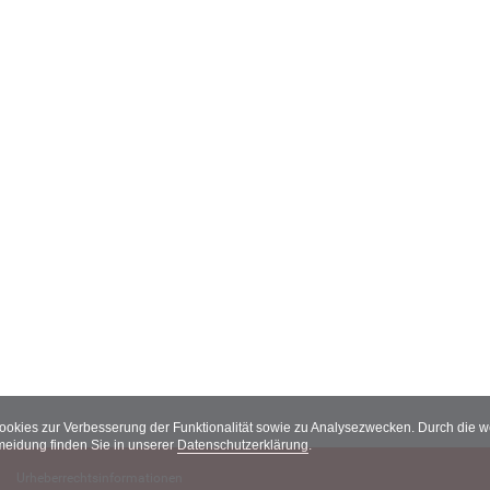
Cookies zur Verbesserung der Funktionalität sowie zu Analysezwecken. Durch die
meidung finden Sie in unserer
Datenschutzerklärung
.
Urheberrechtsinformationen