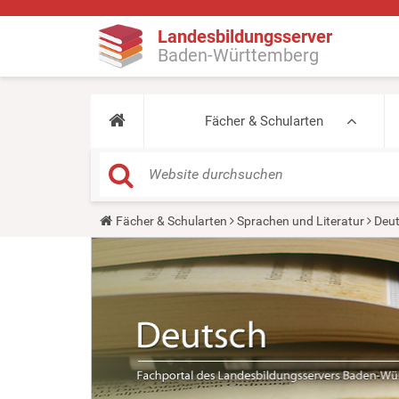
Landesbildungsserver
Baden-Württemberg
Fächer & Schularten
Y
Fächer & Schularten
Sprachen und Literatur
Deu
o
u
a
r
e
h
e
r
e
: