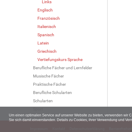
Links
Englisch
Französisch
Italienisch
Spanisch
Latein
Griechisch
Vertiefungskurs Sprache
Berufliche Fächer und Lernfelder
Musische Fächer
Praktische Fächer
Berufliche Schularten
Schularten
Sport
Um einen optimalen Service auf unserer Website zu bieten, verwenden wir 
Sie sich damit einverstanden. Details zu Cookies, ihrer Verwendung und Ver
Impressum
Kontakt
Datenschutzerklärung
Barrierefreiheit