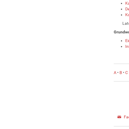
K
De
K
Lat
Grundwo
Ei
In
A
•
B
•
C
Fa