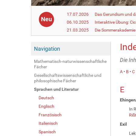
17.07.2026
Das Gerundium und d
Neu
06.10.2025
Interaktive Übung: Ci
21.03.2025
Die Sommerakademie 
Inde
Navigation
Die Inh
Mathematisch-naturwissenschaftliche
Fächer
A
•
B
•
C
Gesellschaftswissenschaftliche und
philosophische Fächer
E
Sprachen und Literatur
Deutsch
Ehingen
Englisch
In 
Französisch
Riß
Italienisch
Exil
Spanisch
Lek