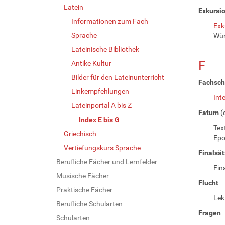
Latein
Exkursi
Informationen zum Fach
Exk
Sprache
Wür
Lateinische Bibliothek
F
Antike Kultur
Bilder für den Lateinunterricht
Fachschr
Linkempfehlungen
Int
Lateinportal A bis Z
Fatum
(
Index E bis G
Tex
Griechisch
Ep
Vertiefungskurs Sprache
Finalsä
Berufliche Fächer und Lernfelder
Fin
Musische Fächer
Flucht
Praktische Fächer
Lek
Berufliche Schularten
Fragen
Schularten