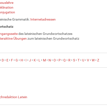
asuslehre
klination
onjugation
einische Grammatik:
Internetadressen
rtschatz
ngangsseite
des lateinischen Grundwortschatzes
teraktive Übungen
zum lateinischen Grundwortschatz
•
D
•
E
•
F
•
G
•
H
•
I
•
J
•
K
•
L
•
M
•
N
•
O
•
P
•
Q
•
R
•
S
•
T
•
U
•
V
•
W
•
Z
chredaktion Latein