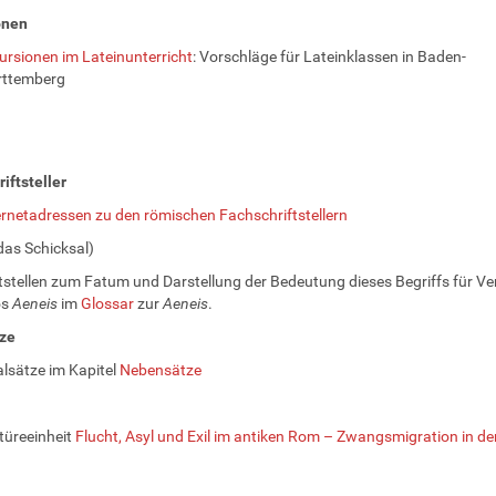
onen
ursionen im Lateinunterricht
: Vorschläge für Lateinklassen in Baden-
ttemberg
iftsteller
ernetadressen zu den römischen Fachschriftstellern
das Schicksal)
tstellen zum Fatum und Darstellung der Bedeutung dieses Begriffs für Ver
os
Aeneis
im
Glossar
zur
Aeneis
.
tze
alsätze im Kapitel
Nebensätze
türeeinheit
Flucht, Asyl und Exil im antiken Rom – Zwangsmigration in de