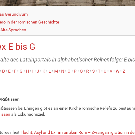
as Gerundivum
cero in der römischen Geschichte
Alte Sprachen
x E bis G
alte des Lateinportals in alphabetischer Reihenfolge: E bi
•
D
•
E
•
F
•
G
•
H
•
I
•
J
•
K
•
L
•
M
•
N
•
O
•
P
•
Q
•
R
•
S
•
T
•
U
•
V
•
W
•
Z
/Rißtissen
Rißtisssen bei Ehingen gibt es an einer Kirche römische Reliefs zu bestaun
tissen
als Exkursionsziel.
türeeinheit
Flucht, Asyl und Exil im antiken Rom – Zwangsmigration in de