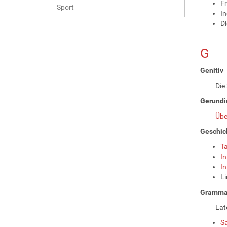
Fr
Sport
In
D
G
Genitiv
Die
Gerundi
Übe
Geschic
Ta
In
In
Li
Gramma
Lat
S