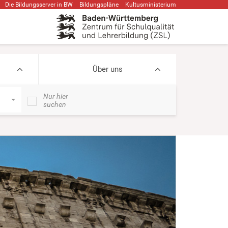
Die Bildungsserver in BW
Bildungspläne
Kultusministerium
Über uns
Nur hier
suchen