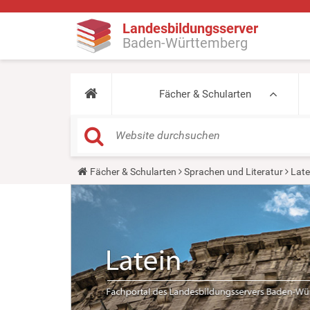
Landesbildungsserver
Baden-Württemberg
Fächer & Schularten
Y
Fächer & Schularten
Sprachen und Literatur
Late
o
u
a
r
e
h
e
r
e
: