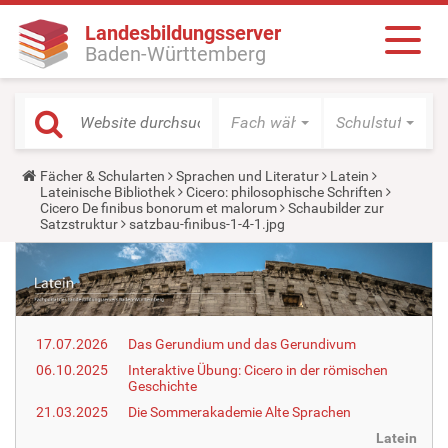
Landesbildungsserver
Baden-Württemberg
Fach wählen
Schulstufe wäh
Y
Fächer & Schularten
Sprachen und Literatur
Latein
o
Lateinische Bibliothek
Cicero: philosophische Schriften
u
Cicero De finibus bonorum et malorum
Schaubilder zur
a
Satzstruktur
satzbau-finibus-1-4-1.jpg
r
e
h
e
r
e
:
17.07.2026
Das Gerundium und das Gerundivum
06.10.2025
Interaktive Übung: Cicero in der römischen
Geschichte
21.03.2025
Die Sommerakademie Alte Sprachen
Latein