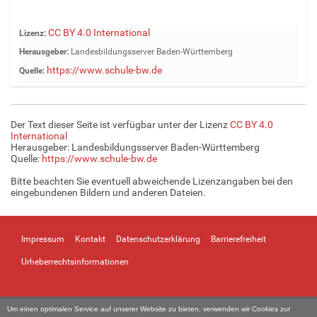
Z
CC BY 4.0 International
Lizenz:
e
Herausgeber:
Landesbildungsserver Baden-Württemberg
i
https://www.schule-bw.de
Quelle:
g
e
B
i
Der Text dieser Seite ist verfügbar unter der Lizenz
CC BY 4.0
l
International
d
Herausgeber: Landesbildungsserver Baden-Württemberg
Quelle:
https://www.schule-bw.de
i
n
Bitte beachten Sie eventuell abweichende Lizenzangaben bei den
v
eingebundenen Bildern und anderen Dateien.
o
l
l
Impressum
Kontakt
Datenschutzerklärung
Barrierefreiheit
e
r
Urheberrechtsinformationen
G
r
ö
Um einen optimalen Service auf unserer Website zu bieten, verwenden wir Cookies zur
ß