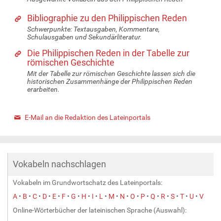
Bibliographie zu den Philippischen Reden
Schwerpunkte: Textausgaben, Kommentare,
Schulausgaben und Sekundärliteratur.
Die Philippischen Reden in der Tabelle zur
römischen Geschichte
Mit der Tabelle zur römischen Geschichte lassen sich die
historischen Zusammenhänge der Philippischen Reden
erarbeiten.
E-Mail an die Redaktion des Lateinportals
Vokabeln nachschlagen
Vokabeln im Grundwortschatz des Lateinportals:
A
•
B
•
C
•
D
•
E
•
F
•
G
•
H
•
I
•
L
•
M
•
N
•
O
•
P
•
Q
•
R
•
S
•
T
•
U
•
V
Online-Wörterbücher der lateinischen Sprache (Auswahl):