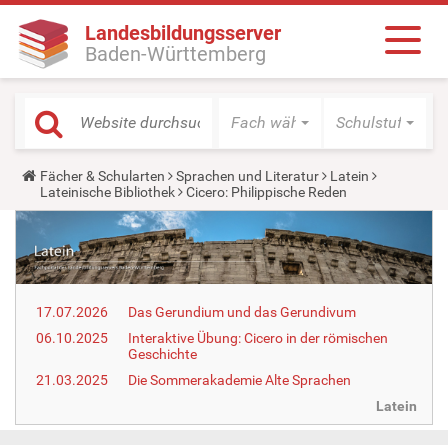
Landesbildungsserver
Baden-Württemberg
Fach wählen
Schulstufe wäh
Y
Fächer & Schularten
Sprachen und Literatur
Latein
o
Lateinische Bibliothek
Cicero: Philippische Reden
u
a
r
e
h
e
r
17.07.2026
Das Gerundium und das Gerundivum
e
:
06.10.2025
Interaktive Übung: Cicero in der römischen
Geschichte
21.03.2025
Die Sommerakademie Alte Sprachen
Latein