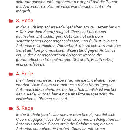
schonungsloser und ungehemmter Angriff auf die Person
des Antonius; ein Kompromiss war danach nicht mehr
möglich.
3. Rede
In der 3. Philippischen Rede (gehalten am 20. Dezember 44
v. Chr. vor dem Senat) reagiert Cicero auf die neuen
politischen Entwicklungen: Octavian hat sich dem
senatorischen Lager angeschlossen, und D. Brutus leistet
Antonius militärischen Widerstand. Cicero schwört nun den
Senat auf kompromisslosen Widerstand gegen Antonius
ein. In der hier angebotenen Ausgabe werden die
grammatischen Erscheinungen (Gerundiv, Relativsätze)
einzeln erläutert.
4. Rede
Die 4. Rede wurde am selben Tag wie die 3. gehalten, aber
vor dem Volk; Cicero versucht es auf den Kampf gegen
Antonius einzuschwören. Da der Inhalt ähnlich ist wie bei
der 3. Rede, wurden hier einige Absätze ausgesucht, die
einfacher zu übersetzen sind.
5. Rede
In der 5. Rede (am 1. Januar vor dem Senat) wendet sich
Cicero dagegen, dass der Senat eine Friedensdelegation an
Antonius schickt. Cicero stellt die Gefahren dar, die von
Antonius ausgehen. Er fordert, Octavian mit einem