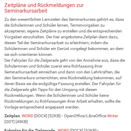
Zeitpläne und Rückmeldungen zur
Seminarkursarbeit
Zu den wesentlichen Lernzielen des Seminarkurses gehört es, dass
die Schülerinnen und Schüler lernen, Terminvorgaben zu
akzeptieren, eigene Zeitpläne zu erstellen und die entsprechenden
Vorgaben einzuhalten. Der hier angebotene
Zeitplan
dient dazu,
diesen Teil der Seminarkursarbeit zu erleichtern, indem die
Schülerinnen und Schüler ein Gerüst vorgelegt bekommen, an dem
sie sich orientieren können.
Der
Fahrplan für die Zielgerade
geht von der Annahme aus, dass die
Schülerinnen und Schüler zuerst eine Rohfassung ihrer
Seminarkursarbeit einreichen und dann von den Lehrkräften, die
den Seminarkurs unterrichten, eine Rückmeldung bekommen, auf
deren Basis sie die endgültige Fassung erstellen. Der
Fahrplan für
die Zielgerade
gibt Tipps für den Umgang mit diesen
Rückmeldungen. Wenn die Schülerinnen und Schüler keine
Rückmeldungen zu Rohfassungen ihrer Arbeit erhalten, sollte die
Vorlage entsprechend angepasst werden.
Zeitplan
:
WORD
[DOCX] [52KB]– OpenOffice/LibreOffice-
Writer
[ODT] [49KB]
Fahrplan für die Zielgerade
:
WORD
[DOCX] [52KB]–