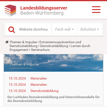
Landesbildungsserver
Baden-Württemberg
Fach wählen
Schulstufe wäh
Y
Themen & Impulse
Extremismusprävention und
o
Demokratiebildung
Demokratiebildung
Lernen durch
u
Engagement
Seminarkurs
a
r
e
h
e
r
e
15.10.2024
Materialien
:
15.10.2024
Materialien
15.10.2024
Demokratiebildung
Der Leitfaden Demokratiebildung und Unterrichtsmodelle für
die Demokratiebildung