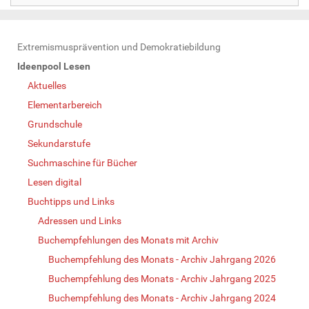
N
Extremismusprävention und Demokratiebildung
a
Ideenpool Lesen
v
Aktuelles
i
Elementarbereich
g
Grundschule
a
Sekundarstufe
t
Suchmaschine für Bücher
i
Lesen digital
o
Buchtipps und Links
n
Adressen und Links
Buchempfehlungen des Monats mit Archiv
Buchempfehlung des Monats - Archiv Jahrgang 2026
Buchempfehlung des Monats - Archiv Jahrgang 2025
Buchempfehlung des Monats - Archiv Jahrgang 2024