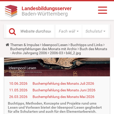
Landesbildungsserver
Baden-Württemberg
Fach wählen
Schulstufe wäh
Y
Themen & Impulse
Ideenpool Lesen
Buchtipps und Links
o
Buchempfehlungen des Monats mit Archiv
Buch des Monats
u
- Archiv Jahrgang 2006
2006-03
bild_2.jpg
a
r
e
h
e
r
e
10.06.2026
Buchempfehlung des Monats Juli 2026
:
11.05.2026
Buchempfehlung des Monats Juni 2026
26.03.2026
Buchempfehlung des Monats Mai 2026
Buchtipps, Methoden, Konzepte und Projekte rund ums
Lesen und Vorlesen bietet der Ideenpool Lesen gegliedert
für alle Schularten und auch für den Elementarbereich.