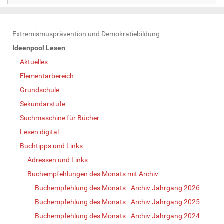
N
Extremismusprävention und Demokratiebildung
a
Ideenpool Lesen
v
Aktuelles
i
Elementarbereich
g
Grundschule
a
Sekundarstufe
t
Suchmaschine für Bücher
i
Lesen digital
o
Buchtipps und Links
n
Adressen und Links
Buchempfehlungen des Monats mit Archiv
Buchempfehlung des Monats - Archiv Jahrgang 2026
Buchempfehlung des Monats - Archiv Jahrgang 2025
Buchempfehlung des Monats - Archiv Jahrgang 2024