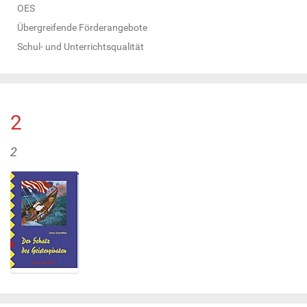
OES
Übergreifende Förderangebote
Schul- und Unterrichtsqualität
2
2
Z
e
i