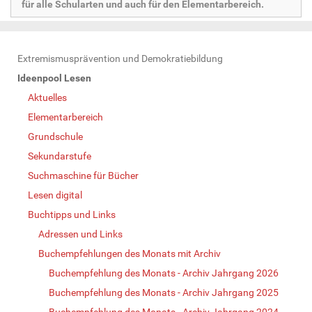
für alle Schularten und auch für den Elementarbereich.
N
Extremismusprävention und Demokratiebildung
a
Ideenpool Lesen
v
Aktuelles
i
Elementarbereich
g
Grundschule
a
Sekundarstufe
t
Suchmaschine für Bücher
i
Lesen digital
o
Buchtipps und Links
n
Adressen und Links
Buchempfehlungen des Monats mit Archiv
Buchempfehlung des Monats - Archiv Jahrgang 2026
Buchempfehlung des Monats - Archiv Jahrgang 2025
Buchempfehlung des Monats - Archiv Jahrgang 2024