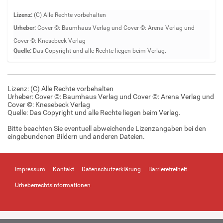
Z
Lizenz:
(C) Alle Rechte vorbehalten
e
Urheber:
Cover ©️: Baumhaus Verlag und Cover ©️: Arena Verlag und
i
Cover ©️: Knesebeck Verlag
g
Quelle:
Das Copyright und alle Rechte liegen beim Verlag.
e
B
i
l
Lizenz: (C) Alle Rechte vorbehalten
d
Urheber: Cover ©️: Baumhaus Verlag und Cover ©️: Arena Verlag und
Cover ©️: Knesebeck Verlag
i
Quelle:
Das Copyright und alle Rechte liegen beim Verlag.
n
v
Bitte beachten Sie eventuell abweichende Lizenzangaben bei den
o
eingebundenen Bildern und anderen Dateien.
l
l
e
Impressum
Kontakt
Datenschutzerklärung
Barrierefreiheit
r
G
Urheberrechtsinformationen
r
ö
ß