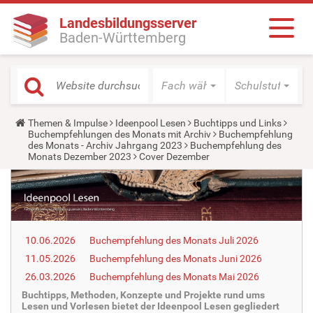
Landesbildungsserver
Baden-Württemberg
Fach wählen
Schulstufe wäh
Y
Themen & Impulse
Ideenpool Lesen
Buchtipps und Links
o
Buchempfehlungen des Monats mit Archiv
Buchempfehlung
u
des Monats - Archiv Jahrgang 2023
Buchempfehlung des
a
Monats Dezember 2023
Cover Dezember
r
e
h
e
r
e
:
10.06.2026
Buchempfehlung des Monats Juli 2026
11.05.2026
Buchempfehlung des Monats Juni 2026
26.03.2026
Buchempfehlung des Monats Mai 2026
Buchtipps, Methoden, Konzepte und Projekte rund ums
Lesen und Vorlesen bietet der Ideenpool Lesen gegliedert