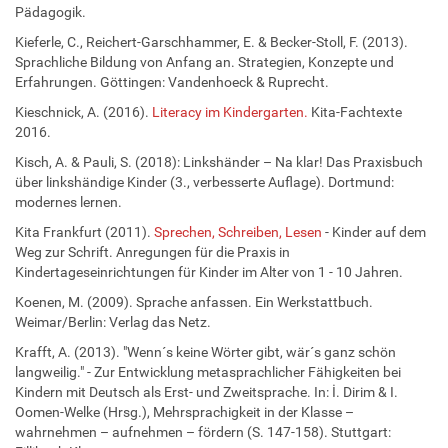
Pädagogik.
Kieferle, C., Reichert-Garschhammer, E. & Becker-Stoll, F. (2013).
Sprachliche Bildung von Anfang an. Strategien, Konzepte und
Erfahrungen. Göttingen: Vandenhoeck & Ruprecht.
Kieschnick, A. (2016).
Literacy im Kindergarten.
Kita-Fachtexte
2016.
Kisch, A. & Pauli, S. (2018): Linkshänder – Na klar! Das Praxisbuch
über linkshändige Kinder (3., verbesserte Auflage). Dortmund:
modernes lernen.
Kita Frankfurt (2011).
Sprechen, Schreiben, Lesen
- Kinder auf dem
Weg zur Schrift. Anregungen für die Praxis in
Kindertageseinrichtungen für Kinder im Alter von 1 - 10 Jahren.
Koenen, M. (2009). Sprache anfassen. Ein Werkstattbuch.
Weimar/Berlin: Verlag das Netz.
Krafft, A. (2013). "Wenn´s keine Wörter gibt, wär´s ganz schön
langweilig." - Zur Entwicklung metasprachlicher Fähigkeiten bei
Kindern mit Deutsch als Erst- und Zweitsprache. In: İ. Dirim & I.
Oomen-Welke (Hrsg.), Mehrsprachigkeit in der Klasse –
wahrnehmen – aufnehmen – fördern (S. 147-158). Stuttgart: