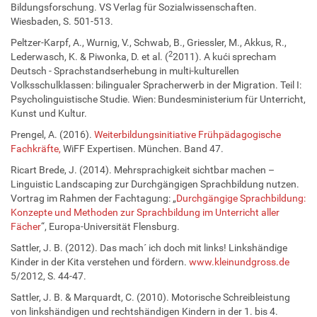
Bildungsforschung. VS Verlag für Sozialwissenschaften.
Wiesbaden, S. 501-513.
Peltzer-Karpf, A., Wurnig, V., Schwab, B., Griessler, M., Akkus, R.,
2
Lederwasch, K. & Piwonka, D. et al. (
2011). A kući sprecham
Deutsch - Sprachstandserhebung in multi-kulturellen
Volksschulklassen: bilingualer Spracherwerb in der Migration. Teil I:
Psycholinguistische Studie. Wien: Bundesministerium für Unterricht,
Kunst und Kultur.
Prengel, A. (2016).
Weiterbildungsinitiative Frühpädagogische
Fachkräfte,
WiFF Expertisen. München. Band 47.
Ricart Brede, J. (2014). Mehrsprachigkeit sichtbar machen –
Linguistic Landscaping zur Durchgängigen Sprachbildung nutzen.
Vortrag im Rahmen der Fachtagung: „
Durchgängige Sprachbildung:
Konzepte und Methoden zur Sprachbildung im Unterricht aller
Fächer
“, Europa-Universität Flensburg.
Sattler, J. B. (2012). Das mach´ ich doch mit links! Linkshändige
Kinder in der Kita verstehen und fördern.
www.kleinundgross.de
5/2012, S. 44-47.
Sattler, J. B. & Marquardt, C. (2010). Motorische Schreibleistung
von linkshändigen und rechtshändigen Kindern in der 1. bis 4.