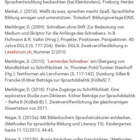
Sprachentwicklung beobachten (bei Kleinkindern). Freiburg: Herder.
Merkel, J. (2010). Weißt du was, sprechen macht Spaß. Sprachliche
Bildung anregen und unterstützen. Troisdorf: Bildungsverlage EINS.
Merklinger, D. (2009). Schreiben ohne Stift: Zur Bedeutung von
Medium und Skriptor für die Anfänge des Schreibens. In B.
Hofmann & R. Valtin (Hrsg.), Projekte. Positionen. Perspektiven. 40
Jahre DGLS (S. 177-204). Berlin: DGLS. Zweitveröffentlichung in
Leseforum.ch,
Nummer 2/2010.
Merklinger, D. (2010). ´
Lernendes Schreiben
´ am Übergang von
Mündlichkeit zu Schriftlichkeit. In: Thorsten Pohl/Torsten Steinhoff
(Hg.): Textformen als Lernformen (S. 117-142). Duisburg: Gilles &
Francke (Kölner Beiträge zur Sprachdidaktik (KöBeS) 7.
Merklinger, D. (2018). Frühe Zugänge zu Schriftlichkeit. Eine
explorative Studie zum Diktieren. Kölner Beiträge zur Sprachdidaktik
– Reihe B (KöBeS-B) 1. Zweitveröffentlichung der gleichnamigen
Dissertation von 2011.
Näger, S. (2013a): Mit Bilderbüchern Sprachstrukturen entdecken.
(Methoden für sprachliche Bildung und Literacy 10). Kindergarten
heute 11-12/2013, 44-45.
Näger, S. (2013b). Bunte Säckchen voller Geschichten. (Methoden