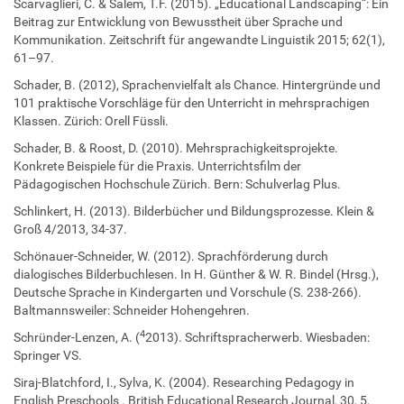
Scarvaglieri, C. & Salem, T.F. (2015). „Educational Landscaping“: Ein
Beitrag zur Entwicklung von Bewusstheit über Sprache und
Kommunikation. Zeitschrift für angewandte Linguistik 2015; 62(1),
61–97.
Schader, B. (2012), Sprachenvielfalt als Chance. Hintergründe und
101 praktische Vorschläge für den Unterricht in mehrsprachigen
Klassen. Zürich: Orell Füssli.
Schader, B. & Roost, D. (2010). Mehrsprachigkeitsprojekte.
Konkrete Beispiele für die Praxis. Unterrichtsfilm der
Pädagogischen Hochschule Zürich. Bern: Schulverlag Plus.
Schlinkert, H. (2013). Bilderbücher und Bildungsprozesse. Klein &
Groß 4/2013, 34-37.
Schönauer-Schneider, W. (2012). Sprachförderung durch
dialogisches Bilderbuchlesen. In H. Günther & W. R. Bindel (Hrsg.),
Deutsche Sprache in Kindergarten und Vorschule (S. 238-266).
Baltmannsweiler: Schneider Hohengehren.
4
Schründer-Lenzen, A. (
2013). Schriftspracherwerb. Wiesbaden:
Springer VS.
Siraj-Blatchford, I., Sylva, K. (2004). Researching Pedagogy in
English Preschools . British Educational Research Journal, 30, 5,