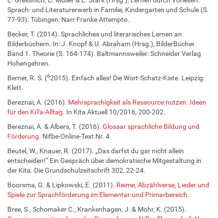
Sprach- und Literaturerwerb in Familie, Kindergarten und Schule (S.
77-93). Tübingen: Narr Franke Attempto.
Becker, T. (2014). Sprachliches und literarisches Lernen an
Bilderbüchern. In: J. Knopf & U. Abraham (Hrsg.), BilderBücher.
Band 1. Theorie (S. 164-174). Baltmannsweiler: Schneider Verlag
Hohengehren.
6
Berner, R. S. (
2015). Einfach alles! Die Wort-Schatz-Kiste. Leipzig:
Klett.
Bereznai, A. (2016).
Mehrsprachigkeit als Ressource nutzen. Ideen
für den KiTa-Alltag
. In Kita Aktuell 10/2016, 200-202.
Bereznai, A. & Albers, T. (2016).
Glossar sprachliche Bildung und
Förderung
. Nifbe-Online-Text Nr. 4.
Beutel, W., Knauer, R. (2017). „Das darfst du gar nicht allein
entscheiden!“ Ein Gespräch über demokratische Mitgestaltung in
der Kita. Die Grundschulzeitschrift 302, 22-24.
Boorsma, G. & Lipkowski, E. (2011).
Reime, Abzählverse, Lieder und
Spiele zur Sprachförderung im Elementar-und Primarbereich
.
Bree, S., Schomaker C., Krankenhagen, J. & Mohr, K. (2015).