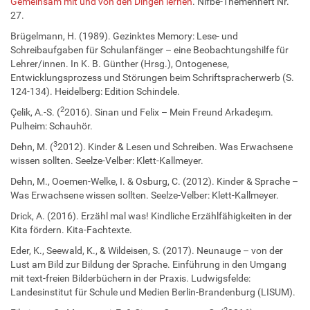
Gemeinsam mit und von den Dingen lernen
. Nifbe-Themenheft Nr.
27.
Brügelmann, H. (1989). Gezinktes Memory: Lese- und
Schreibaufgaben für Schulanfänger – eine Beobachtungshilfe für
Lehrer/innen. In K. B. Günther (Hrsg.), Ontogenese,
Entwicklungsprozess und Störungen beim Schriftspracherwerb (S.
124-134). Heidelberg: Edition Schindele.
2
Çelik, A.-S. (
2016). Sinan und Felix – Mein Freund Arkadeşım.
Pulheim: Schauhör.
3
Dehn, M. (
2012). Kinder & Lesen und Schreiben. Was Erwachsene
wissen sollten. Seelze-Velber: Klett-Kallmeyer.
Dehn, M., Ooemen-Welke, I. & Osburg, C. (2012). Kinder & Sprache –
Was Erwachsene wissen sollten. Seelze-Velber: Klett-Kallmeyer.
Drick, A. (2016). Erzähl mal was! Kindliche Erzählfähigkeiten in der
Kita fördern. Kita-Fachtexte.
Eder, K., Seewald, K., & Wildeisen, S. (2017). Neunauge – von der
Lust am Bild zur Bildung der Sprache. Einführung in den Umgang
mit text-freien Bilderbüchern in der Praxis. Ludwigsfelde:
Landesinstitut für Schule und Medien Berlin-Brandenburg (LISUM).