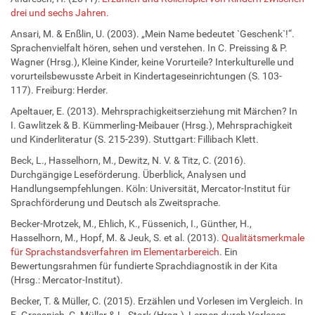
drei und sechs Jahren.
Ansari, M. & Enßlin, U. (2003). „Mein Name bedeutet `Geschenk`!“.
Sprachenvielfalt hören, sehen und verstehen. In C. Preissing & P.
Wagner (Hrsg.), Kleine Kinder, keine Vorurteile? Interkulturelle und
vorurteilsbewusste Arbeit in Kindertageseinrichtungen (S. 103-
117). Freiburg: Herder.
Apeltauer, E. (2013). Mehrsprachigkeitserziehung mit Märchen? In
I. Gawlitzek & B. Kümmerling-Meibauer (Hrsg.), Mehrsprachigkeit
und Kinderliteratur (S. 215-239). Stuttgart: Fillibach Klett.
Beck, L., Hasselhorn, M., Dewitz, N. V. & Titz, C. (2016).
Durchgängige Leseförderung. Überblick, Analysen und
Handlungsempfehlungen. Köln: Universität, Mercator-Institut für
Sprachförderung und Deutsch als Zweitsprache.
Becker-Mrotzek, M., Ehlich, K., Füssenich, I., Günther, H.,
Hasselhorn, M., Hopf, M. & Jeuk, S. et al. (2013).
Qualitätsmerkmale
für Sprachstandsverfahren im Elementarbereich
. Ein
Bewertungsrahmen für fundierte Sprachdiagnostik in der Kita
(Hrsg.: Mercator-Institut).
Becker, T. & Müller, C. (2015). Erzählen und Vorlesen im Vergleich. In
E. Gressnich, C. Müller & L. Stark (Hrsg.), Lernen durch Vorlesen.