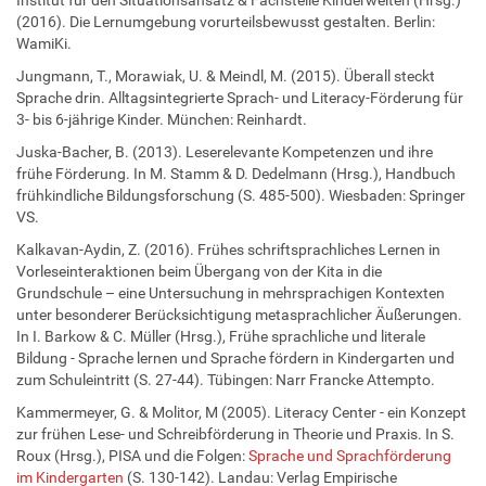
(2016). Die Lernumgebung vorurteilsbewusst gestalten. Berlin:
WamiKi.
Jungmann, T., Morawiak, U. & Meindl, M. (2015). Überall steckt
Sprache drin. Alltagsintegrierte Sprach- und Literacy-Förderung für
3- bis 6-jährige Kinder. München: Reinhardt.
Juska-Bacher, B. (2013). Leserelevante Kompetenzen und ihre
frühe Förderung. In M. Stamm & D. Dedelmann (Hrsg.), Handbuch
frühkindliche Bildungsforschung (S. 485-500). Wiesbaden: Springer
VS.
Kalkavan-Aydin, Z. (2016). Frühes schriftsprachliches Lernen in
Vorleseinteraktionen beim Übergang von der Kita in die
Grundschule – eine Untersuchung in mehrsprachigen Kontexten
unter besonderer Berücksichtigung metasprachlicher Äußerungen.
In I. Barkow & C. Müller (Hrsg.), Frühe sprachliche und literale
Bildung - Sprache lernen und Sprache fördern in Kindergarten und
zum Schuleintritt (S. 27-44). Tübingen: Narr Francke Attempto.
Kammermeyer, G. & Molitor, M (2005). Literacy Center - ein Konzept
zur frühen Lese- und Schreibförderung in Theorie und Praxis. In S.
Roux (Hrsg.), PISA und die Folgen:
Sprache und Sprachförderung
im Kindergarten
(S. 130-142). Landau: Verlag Empirische