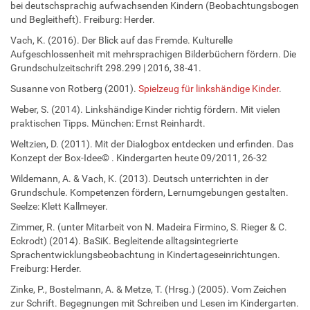
bei deutschsprachig aufwachsenden Kindern (Beobachtungsbogen
und Begleitheft). Freiburg: Herder.
Vach, K. (2016). Der Blick auf das Fremde. Kulturelle
Aufgeschlossenheit mit mehrsprachigen Bilderbüchern fördern. Die
Grundschulzeitschrift 298.299 | 2016, 38-41.
Susanne von Rotberg (2001).
Spielzeug für linkshändige Kinder
.
Weber, S. (2014). Linkshändige Kinder richtig fördern. Mit vielen
praktischen Tipps. München: Ernst Reinhardt.
Weltzien, D. (2011). Mit der Dialogbox entdecken und erfinden. Das
Konzept der Box-Idee© . Kindergarten heute 09/2011, 26-32
Wildemann, A. & Vach, K. (2013). Deutsch unterrichten in der
Grundschule. Kompetenzen fördern, Lernumgebungen gestalten.
Seelze: Klett Kallmeyer.
Zimmer, R. (unter Mitarbeit von N. Madeira Firmino, S. Rieger & C.
Eckrodt) (2014). BaSiK. Begleitende alltagsintegrierte
Sprachentwicklungsbeobachtung in Kindertageseinrichtungen.
Freiburg: Herder.
Zinke, P., Bostelmann, A. & Metze, T. (Hrsg.) (2005). Vom Zeichen
zur Schrift. Begegnungen mit Schreiben und Lesen im Kindergarten.