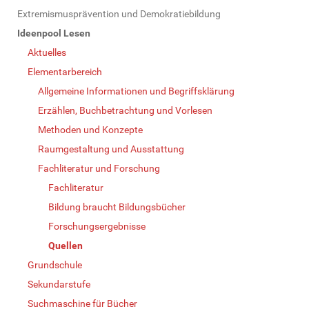
N
Extremismusprävention und Demokratiebildung
a
Ideenpool Lesen
v
Aktuelles
i
Elementarbereich
g
Allgemeine Informationen und Begriffsklärung
a
Erzählen, Buchbetrachtung und Vorlesen
t
Methoden und Konzepte
i
Raumgestaltung und Ausstattung
o
Fachliteratur und Forschung
n
Fachliteratur
Bildung braucht Bildungsbücher
Forschungsergebnisse
Quellen
Grundschule
Sekundarstufe
Suchmaschine für Bücher