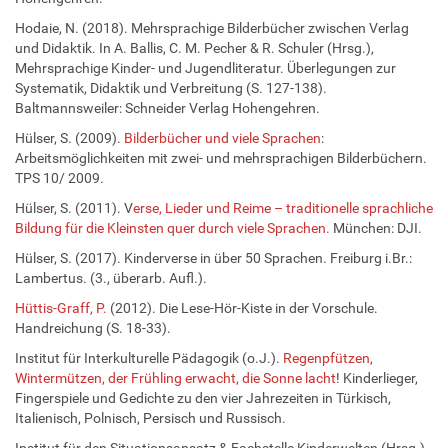
Hodaie, N. (2018). Mehrsprachige Bilderbücher zwischen Verlag
und Didaktik. In A. Ballis, C. M. Pecher & R. Schuler (Hrsg.),
Mehrsprachige Kinder- und Jugendliteratur. Überlegungen zur
Systematik, Didaktik und Verbreitung (S. 127-138).
Baltmannsweiler: Schneider Verlag Hohengehren.
Hülser, S. (2009).
Bilderbücher und viele Sprachen
:
Arbeitsmöglichkeiten mit zwei- und mehrsprachigen Bilderbüchern.
TPS 10/ 2009.
Hülser, S. (2011). V
erse, Lieder und Reime – traditionelle sprachliche
Bildung für die Kleinsten quer durch viele Sprachen.
München: DJI.
Hülser, S. (2017). Kinderverse in über 50 Sprachen. Freiburg i.Br.:
Lambertus. (3., überarb. Aufl.).
Hüttis-Graff, P.
(2012). Die Lese-Hör-Kiste in der Vorschule.
Handreichung (S. 18-33).
Institut für Interkulturelle Pädagogik (o.J.).
Regenpfützen,
Wintermützen, der Frühling erwacht, die Sonne lacht
! Kinderlieger,
Fingerspiele und Gedichte zu den vier Jahrezeiten in Türkisch,
Italienisch, Polnisch, Persisch und Russisch.
Institut für den Situationsansatz & Fachstelle Kinderwelten (Hrsg.)