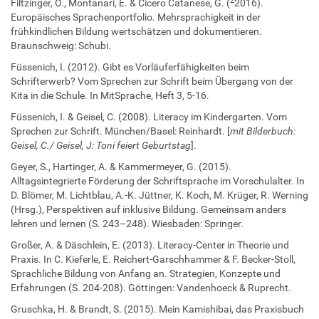
2
Filtzinger, O., Montanari, E. & Cicero Catanese, G. (
2016).
Europäisches Sprachenportfolio. Mehrsprachigkeit in der
frühkindlichen Bildung wertschätzen und dokumentieren.
Braunschweig: Schubi.
Füssenich, I. (2012). Gibt es Vorläuferfähigkeiten beim
Schrifterwerb? Vom Sprechen zur Schrift beim Übergang von der
Kita in die Schule. In MitSprache, Heft 3, 5-16.
Füssenich, I. & Geisel, C. (2008). Literacy im Kindergarten. Vom
Sprechen zur Schrift. München/Basel: Reinhardt. [
mit Bilderbuch:
Geisel, C./ Geisel, J: Toni feiert Geburtstag
].
Geyer, S., Hartinger, A. & Kammermeyer, G. (2015).
Alltagsintegrierte Förderung der Schriftsprache im Vorschulalter. In
D. Blömer, M. Lichtblau, A.-K. Jüttner, K. Koch, M. Krüger, R. Werning
(Hrsg.), Perspektiven auf inklusive Bildung. Gemeinsam anders
lehren und lernen (S. 243–248). Wiesbaden: Springer.
Großer, A. & Däschlein, E. (2013). Literacy-Center in Theorie und
Praxis. In C. Kieferle, E. Reichert-Garschhammer & F. Becker-Stoll,
Sprachliche Bildung von Anfang an. Strategien, Konzepte und
Erfahrungen (S. 204-208). Göttingen: Vandenhoeck & Ruprecht.
Gruschka, H. & Brandt, S. (2015). Mein Kamishibai, das Praxisbuch