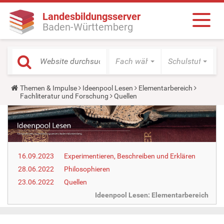
Landesbildungsserver
Baden-Württemberg
Fach wählen
Schulstufe wäh
Y
Themen & Impulse
Ideenpool Lesen
Elementarbereich
o
Fachliteratur und Forschung
Quellen
u
a
r
e
h
e
r
16.09.2023
Experimentieren, Beschreiben und Erklären
e
:
28.06.2022
Philosophieren
23.06.2022
Quellen
Ideenpool Lesen: Elementarbereich