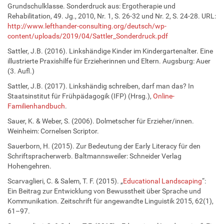
Grundschulklasse. Sonderdruck aus: Ergotherapie und
Rehabilitation, 49. Jg., 2010, Nr. 1, S. 26-32 und Nr. 2, S. 24-28. URL:
http://www.lefthander-consulting.org/deutsch/wp-
content/uploads/2019/04/Sattler_Sonderdruck.pdf
Sattler, J.B. (2016). Linkshändige Kinder im Kindergartenalter. Eine
illustrierte Praxishilfe für Erzieherinnen und Eltern. Augsburg: Auer
(3. Aufl.)
Sattler, J.B. (2017). Linkshändig schreiben, darf man das? In
Staatsinstitut für Frühpädagogik (IFP) (Hrsg.),
Online-
Familienhandbuch
.
Sauer, K. & Weber, S. (2006). Dolmetscher für Erzieher/innen.
Weinheim: Cornelsen Scriptor.
Sauerborn, H. (2015). Zur Bedeutung der Early Literacy für den
Schriftspracherwerb. Baltmannsweiler: Schneider Verlag
Hohengehren.
Scarvaglieri, C. & Salem, T. F. (2015). „
Educational Landscaping
“:
Ein Beitrag zur Entwicklung von Bewusstheit über Sprache und
Kommunikation. Zeitschrift für angewandte Linguistik 2015, 62(1),
61–97.