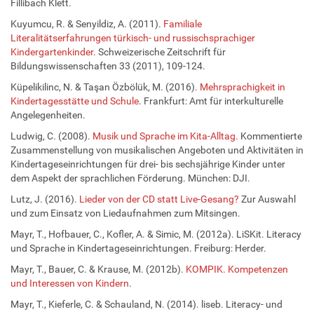
Fillibach Klett.
Kuyumcu, R. & Senyildiz, A. (2011).
Familiale
Literalitätserfahrungen türkisch- und russischsprachiger
Kindergartenkinder.
Schweizerische Zeitschrift für
Bildungswissenschaften 33 (2011), 109-124.
Küpelikilinc, N. & Taşan Özbölük, M. (2016).
Mehrsprachigkeit in
Kindertagesstätte und Schule
. Frankfurt: Amt für interkulturelle
Angelegenheiten.
Ludwig, C. (2008).
Musik und Sprache im Kita-Alltag.
Kommentierte
Zusammenstellung von musikalischen Angeboten und Aktivitäten in
Kindertageseinrichtungen für drei- bis sechsjährige Kinder unter
dem Aspekt der sprachlichen Förderung. München: DJI.
Lutz, J. (2016).
Lieder von der CD statt Live-Gesang?
Zur Auswahl
und zum Einsatz von Liedaufnahmen zum Mitsingen.
Mayr, T., Hofbauer, C., Kofler, A. & Simic, M. (2012a). LiSKit. Literacy
und Sprache in Kindertageseinrichtungen. Freiburg: Herder.
Mayr, T., Bauer, C. & Krause, M. (2012b).
KOMPIK. Kompetenzen
und Interessen von Kindern
.
Mayr, T., Kieferle, C. & Schauland, N. (2014). liseb. Literacy- und