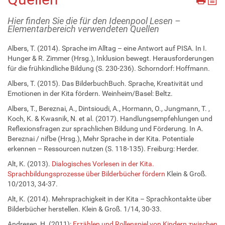
Hier finden Sie die für den Ideenpool Lesen –
Elementarbereich verwendeten Quellen
Albers, T. (2014). Sprache im Alltag – eine Antwort auf PISA. In I.
Hunger & R. Zimmer (Hrsg.), Inklusion bewegt. Herausforderungen
für die frühkindliche Bildung (S. 230-236). Schorndorf: Hoffmann.
Albers, T. (2015). Das BilderbuchBuch. Sprache, Kreativität und
Emotionen in der Kita fördern. Weinheim/Basel: Beltz.
Albers, T., Bereznai, A., Dintsioudi, A., Hormann, O., Jungmann, T. ,
Koch, K. & Kwasnik, N. et al. (2017). Handlungsempfehlungen und
Reflexionsfragen zur sprachlichen Bildung und Förderung. In A.
Bereznai / nifbe (Hrsg.), Mehr Sprache in der Kita. Potentiale
erkennen – Ressourcen nutzen (S. 118-135). Freiburg: Herder.
Alt, K. (2013).
Dialogisches Vorlesen in der Kita.
Sprachbildungsprozesse über Bilderbücher fördern
Klein & Groß.
10/2013, 34-37.
Alt, K. (2014). Mehrsprachigkeit in der Kita – Sprachkontakte über
Bilderbücher herstellen. Klein & Groß. 1/14, 30-33.
Andresen, H. (2011):
Erzählen und Rollenspiel von Kindern zwischen