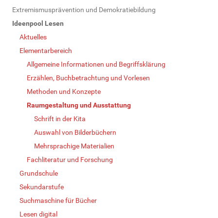
N
Extremismusprävention und Demokratiebildung
a
Ideenpool Lesen
v
Aktuelles
i
Elementarbereich
g
Allgemeine Informationen und Begriffsklärung
a
Erzählen, Buchbetrachtung und Vorlesen
t
Methoden und Konzepte
i
Raumgestaltung und Ausstattung
o
Schrift in der Kita
n
Auswahl von Bilderbüchern
Mehrsprachige Materialien
Fachliteratur und Forschung
Grundschule
Sekundarstufe
Suchmaschine für Bücher
Lesen digital