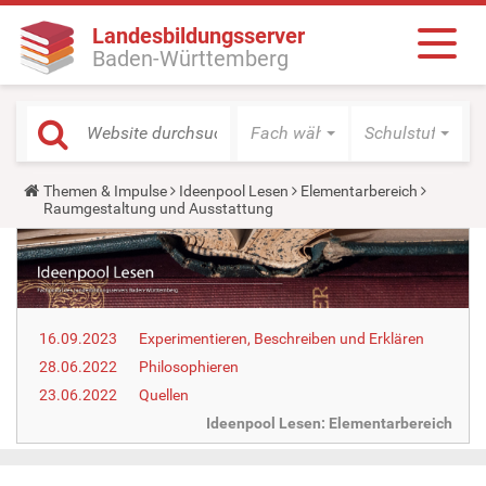
Landesbildungsserver
Baden-Württemberg
Fach wählen
Schulstufe wäh
Y
Themen & Impulse
Ideenpool Lesen
Elementarbereich
o
Raumgestaltung und Ausstattung
u
a
r
e
h
e
r
16.09.2023
Experimentieren, Beschreiben und Erklären
e
:
28.06.2022
Philosophieren
23.06.2022
Quellen
Ideenpool Lesen: Elementarbereich