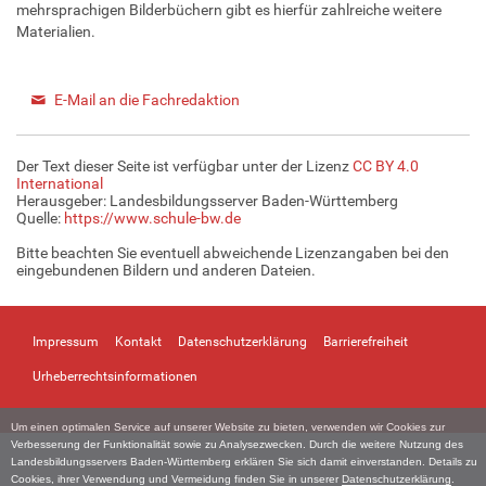
mehrsprachigen Bilderbüchern gibt es hierfür zahlreiche weitere
Materialien.
E-Mail an die Fachredaktion
Der Text dieser Seite ist verfügbar unter der Lizenz
CC BY 4.0
International
Herausgeber: Landesbildungsserver Baden-Württemberg
Quelle:
https://www.schule-bw.de
Bitte beachten Sie eventuell abweichende Lizenzangaben bei den
eingebundenen Bildern und anderen Dateien.
Impressum
Kontakt
Datenschutzerklärung
Barrierefreiheit
Urheberrechtsinformationen
Um einen optimalen Service auf unserer Website zu bieten, verwenden wir Cookies zur
Verbesserung der Funktionalität sowie zu Analysezwecken. Durch die weitere Nutzung des
Landesbildungsservers Baden-Württemberg erklären Sie sich damit einverstanden. Details zu
Cookies, ihrer Verwendung und Vermeidung finden Sie in unserer
Datenschutzerklärung
.