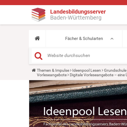
Landesbildungsserver
Baden-Württemberg
Fächer & Schularten
Y
Themen & Impulse
Ideenpool Lesen
Grundschule
o
Vorleseangebote
Digitale Vorleseangebote – eine
u
a
r
e
h
e
r
e
: