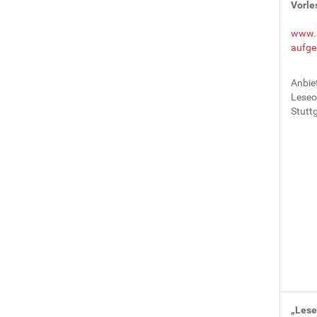
Vorle
www.l
aufge
Anbiet
Leseo
Stuttg
„Lese