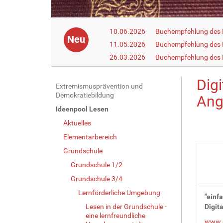
10.06.2026
Buchempfehlung des 
Neu
11.05.2026
Buchempfehlung des 
26.03.2026
Buchempfehlung des
Dig
N
Extremismusprävention und
Demokratiebildung
Ang
a
Ideenpool Lesen
v
Aktuelles
i
g
Elementarbereich
a
Grundschule
t
Grundschule 1/2
i
Grundschule 3/4
o
Lernförderliche Umgebung
"einfa
n
Lesen in der Grundschule -
Digit
eine lernfreundliche
www.e