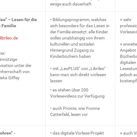
einige auch dauerhaft
leo“ – Lesen für die
• Bildungsprogramm, welches
+ sehr
 Familie
sich besonders für das Lesen in
professio
der Familie einsetzt: alle Kinder
Vorlesev
ibrileo.de
sollen unabhängig von ihrem
kulturellen und sozialen
+ erweite
Hintergrund Zugang zu
Angebot 
er:
Kinderbüchern haben
Bücherb
nnützige
digitalen
isation unter der
• mit „LeoPLUS“ von „Librileo“
Lesestun
mherrschaft von
kann man sich direkt vorlesen
jedoch a
iska Giffey
lassen
kostenpfl
• es stehen über 200
Vorlesevideos zur Verfügung
• auch Promis, wie Yvonne
Catterfeld, lesen vor
ohren“ -
• das digitale Vorlese-Projekt
+ auch V