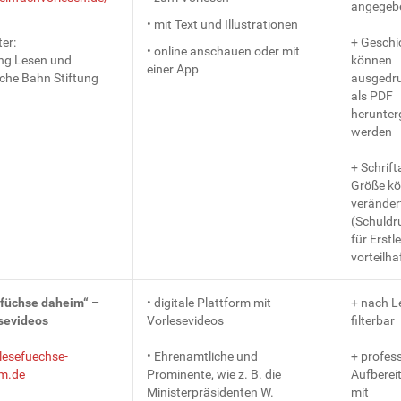
angegeb
• mit Text und Illustrationen
er:
+ Geschi
• online anschauen oder mit
ung Lesen und
können
einer App
che Bahn Stiftung
ausgedru
als PDF
herunter
werden
+ Schrift
Größe k
veränder
(Schuldr
für Erstl
vorteilha
füchse daheim“ –
• digitale Plattform mit
+ nach L
sevideos
Vorlesevideos
filterbar
esefuechse-
• Ehrenamtliche und
+ profess
m.de
Prominente, wie z. B. die
Aufbereit
Ministerpräsidenten W.
mit