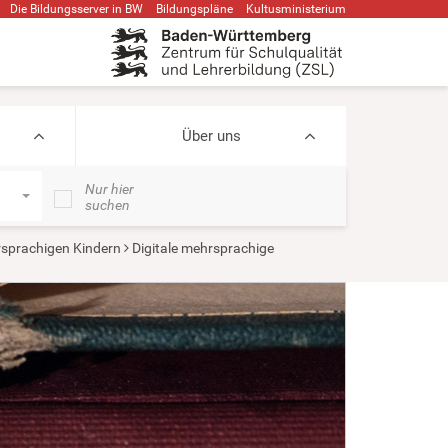
Die Bildungsserver in BW
Bildungspläne
Kultusministerium
Über uns
Nur hier
suchen
sprachigen Kindern
Digitale mehrsprachige