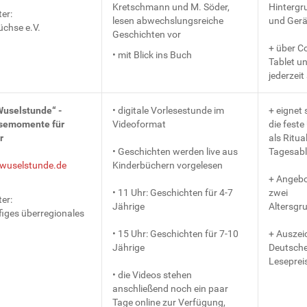
Kretschmann und M. Söder,
Hintergr
er:
lesen abwechslungsreiche
und Ger
üchse e.V.
Geschichten vor
+ über C
• mit Blick ins Buch
Tablet u
jederzeit
Wuselstunde“ -
• digitale Vorlesestunde im
+ eignet 
semomente für
Videoformat
die feste
r
als Ritua
• Geschichten werden live aus
Tagesabl
uselstunde.de
Kinderbüchern vorgelesen
+ Angebo
• 11 Uhr: Geschichten für 4-7
zwei
er:
Jährige
Altersgr
figes überregionales
• 15 Uhr: Geschichten für 7-10
+ Auszei
Jährige
Deutsche
Leseprei
• die Videos stehen
anschließend noch ein paar
Tage online zur Verfügung,