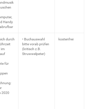
undmusik
äuschen
omputer,
nd Handy
 abrufbar
sich durch
• Buchauswahl
kostenfrei
 Uhrzeit
bitte vorab prüfen
l im
(kritisch z.B.
auf
Struwwelpeter)
te für
uppen
chnung:
r
s 2020