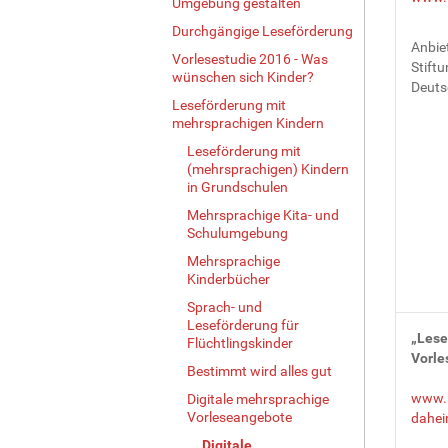
Umgebung gestalten
Durchgängige Leseförderung
Anbiet
Vorlesestudie 2016 - Was
Stift
wünschen sich Kinder?
Deuts
Leseförderung mit
mehrsprachigen Kindern
Leseförderung mit
(mehrsprachigen) Kindern
in Grundschulen
Mehrsprachige Kita- und
Schulumgebung
Mehrsprachige
Kinderbücher
Sprach- und
Leseförderung für
„Lese
Flüchtlingskinder
Vorle
Bestimmt wird alles gut
www.l
Digitale mehrsprachige
Vorleseangebote
dahei
Digitale