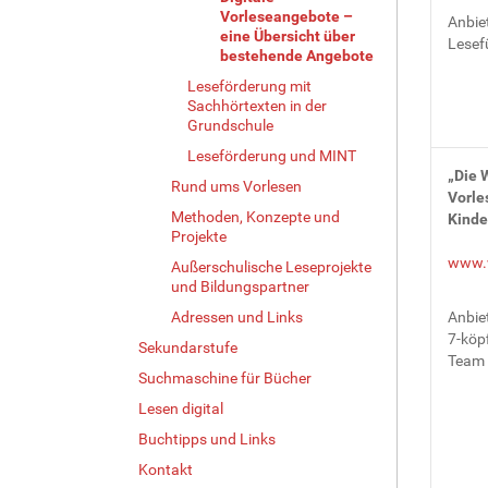
Vorleseangebote –
Anbiet
eine Übersicht über
Lesef
bestehende Angebote
Leseförderung mit
Sachhörtexten in der
Grundschule
Leseförderung und MINT
„Die 
Rund ums Vorlesen
Vorle
Methoden, Konzepte und
Kinde
Projekte
www.w
Außerschulische Leseprojekte
und Bildungspartner
Adressen und Links
Anbiet
7-köp
Sekundarstufe
Team
Suchmaschine für Bücher
Lesen digital
Buchtipps und Links
Kontakt