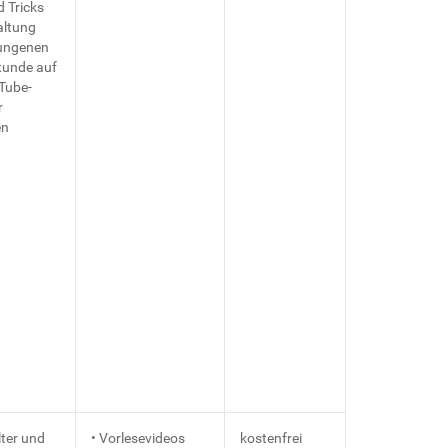
 Tricks
altung
lungenen
tunde auf
Tube-
r
en
lter und
• Vorlesevideos
kostenfrei