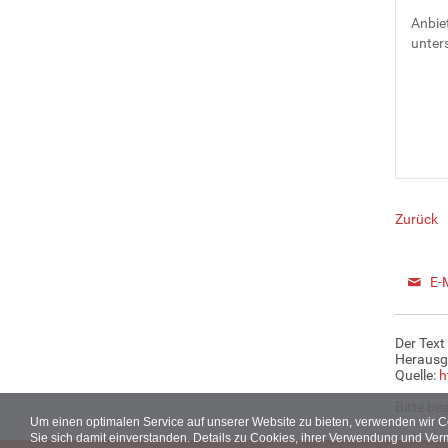
Anbiet
unters
Zurück
E-
Der Text
Herausg
Quelle:
h
Bitte be
Um einen optimalen Service auf unserer Website zu bieten, verwenden wir 
Sie sich damit einverstanden. Details zu Cookies, ihrer Verwendung und Ver