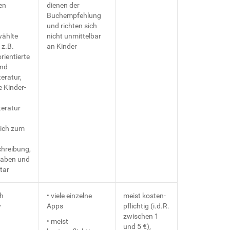
en
dienen der
Buchempfehlung
und richten sich
ählte
nicht unmittelbar
 z.B.
an Kinder
rientierte
und
eratur,
e Kinder-
teratur
lich zum
hreibung,
aben und
tar
ch
• viele einzelne
meist kosten-
v
Apps
pflichtig (i.d.R.
zwischen 1
• meist
und 5 €),