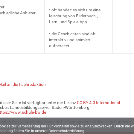
er:
• oft handelt es sich um eine
chiedliche Anbieter
Mischung von Bilderbuch-,
Lern- und Spiele-App
• die Geschichten sind oft
interaktiv und animiert
aufbereitet
Mail an die Fachredaktion
 dieser Seite ist verfügbar unter der Lizenz
CC BY 4.0 International
eber: Landesbildungsserver Baden-Württemberg
ttps://www.schule-bw.de
achten Sie eventuell abweichende Lizenzangaben bei den eingebundenen 
Cookies zur Verbesserung der Funktionalität sowie zu Analysezwecken. Durch die
meidung finden Sie in unserer
Datenschutzerklärung
.