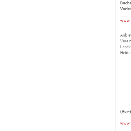
Buche
Vorle
www.l
Anbiet
Verei
Leseku
Heide
(Vor-
www.s