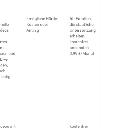
• mögliche Hürde:
für Familien,
nelle
Kosten oder
die staatliche
ideos
Antrag
Unterstützung
erhalten,
rtes
kostenfrei,
mit
ansonsten
oxen und
3,99 €/Monat
 Live-
den,
uch
ichtig
ideos mit
kostenfrei