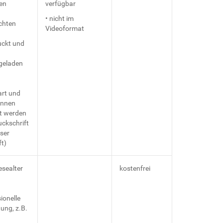
en
verfügbar
• nicht im
chten
Videoformat
ckt und
geladen
art und
önnen
t werden
uckschrift
eser
ft)
esealter
kostenfrei
ionelle
ung, z.B.