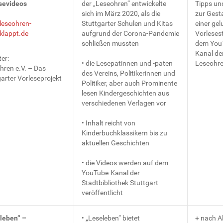
sevideos
der „Leseohren“ entwickelte
Tipps und
sich im März 2020, als die
zur Gest
eseohren-
Stuttgarter Schulen und Kitas
einer ge
klappt.de
aufgrund der Corona-Pandemie
Vorleses
schließen mussten
dem You
Kanal de
er:
• die Lesepatinnen und -paten
Leseohr
hren e.V. – Das
des Vereins, Politikerinnen und
arter Vorleseprojekt
Politiker, aber auch Prominente
lesen Kindergeschichten aus
verschiedenen Verlagen vor
• Inhalt reicht von
Kinderbuchklassikern bis zu
aktuellen Geschichten
• die Videos werden auf dem
YouTube-Kanal der
Stadtbibliothek Stuttgart
veröffentlicht
leben“ –
• „Leseleben“ bietet
+ nach A