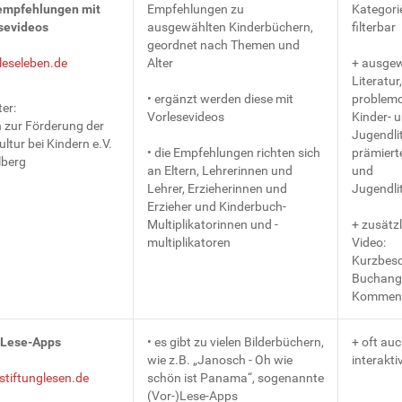
mpfehlungen mit
Empfehlungen zu
Kategori
sevideos
ausgewählten Kinderbüchern,
filterbar
geordnet nach Themen und
eseleben.de
Alter
+ ausgew
Literatur,
• ergänzt werden diese mit
problemo
er:
Vorlesevideos
Kinder- 
n zur Förderung der
Jugendlit
ltur bei Kindern e.V.
• die Empfehlungen richten sich
prämiert
lberg
an Eltern, Lehrerinnen und
und
Lehrer, Erzieherinnen und
Jugendli
Erzieher und Kinderbuch-
Multiplikatorinnen und -
+ zusätz
multiplikatoren
Video:
Kurzbesc
Buchang
Kommen
)Lese-Apps
• es gibt zu vielen Bilderbüchern,
+ oft au
wie z.B. „Janosch - Oh wie
interakti
tiftunglesen.de
schön ist Panama“, sogenannte
(Vor-)Lese-Apps