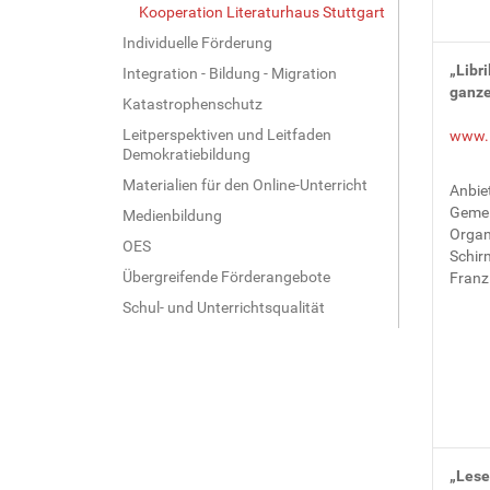
Kooperation Literaturhaus Stuttgart
Individuelle Förderung
„Libri
Integration - Bildung - Migration
ganze
Katastrophenschutz
Leitperspektiven und Leitfaden
www.l
Demokratiebildung
Materialien für den Online-Unterricht
Anbiet
Gemei
Medienbildung
Organ
OES
Schir
Übergreifende Förderangebote
Franz
Schul- und Unterrichtsqualität
„Lese