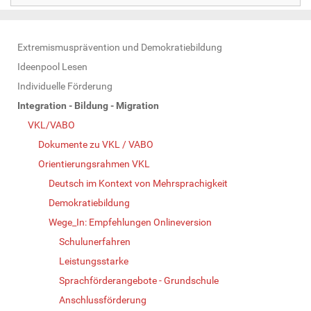
N
Extremismusprävention und Demokratiebildung
a
Ideenpool Lesen
v
Individuelle Förderung
i
Integration - Bildung - Migration
g
VKL/VABO
a
Dokumente zu VKL / VABO
t
Orientierungsrahmen VKL
i
Deutsch im Kontext von Mehrsprachigkeit
o
Demokratiebildung
n
Wege_In: Empfehlungen Onlineversion
Schulunerfahren
Leistungsstarke
Sprachförderangebote - Grundschule
Anschlussförderung