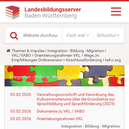
Landesbildungsserver
Baden-Württemberg
Fach wählen
Schulstufe wäh
Y
Themen & Impulse
Integration - Bildung - Migration
o
VKL/VABO
Orientierungsrahmen VKL
Wege_In:
u
Empfehlungen Onlineversion
Anschlussförderung
teil-c.svg
a
r
e
h
e
r
e
03.02.2026
Verwaltungsvorschrift und Verordnung des
:
Kultusministeriums über die Grundsätze zur
Sprachbildung und Sprachförderung (2025)
03.02.2026
Dokumente zu VKL / VABO
03.02.2026
Orientierungsrahmen VKL
Integration - Bildung - Migration