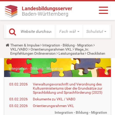
Landesbildungsserver
Baden-Württemberg
Fach wählen
Schulstufe wäh
Y
Themen & Impulse
Integration - Bildung - Migration
o
VKL/VABO
Orientierungsrahmen VKL
Wege_In:
u
Empfehlungen Onlineversion
Leistungsstarke
Checklisten
a
r
e
h
e
r
e
03.02.2026
Verwaltungsvorschrift und Verordnung des
:
Kultusministeriums über die Grundsätze zur
Sprachbildung und Sprachförderung (2025)
03.02.2026
Dokumente zu VKL / VABO
03.02.2026
Orientierungsrahmen VKL
Integration - Bildung - Migration