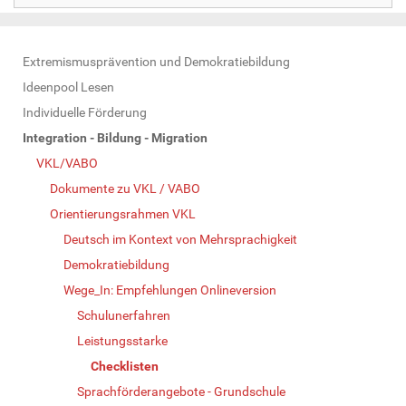
N
Extremismusprävention und Demokratiebildung
a
Ideenpool Lesen
v
Individuelle Förderung
i
Integration - Bildung - Migration
g
VKL/VABO
a
Dokumente zu VKL / VABO
t
Orientierungsrahmen VKL
i
Deutsch im Kontext von Mehrsprachigkeit
o
Demokratiebildung
n
Wege_In: Empfehlungen Onlineversion
Schulunerfahren
Leistungsstarke
Checklisten
Sprachförderangebote - Grundschule