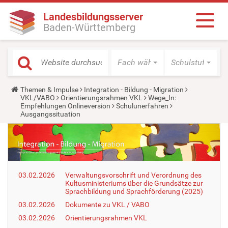
Landesbildungsserver
Baden-Württemberg
Fach wählen
Schulstufe wäh
Y
Themen & Impulse
Integration - Bildung - Migration
o
VKL/VABO
Orientierungsrahmen VKL
Wege_In:
u
Empfehlungen Onlineversion
Schulunerfahren
a
Ausgangssituation
r
e
h
e
r
e
:
03.02.2026
Verwaltungsvorschrift und Verordnung des
Kultusministeriums über die Grundsätze zur
Sprachbildung und Sprachförderung (2025)
03.02.2026
Dokumente zu VKL / VABO
03.02.2026
Orientierungsrahmen VKL