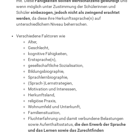
mit. Diese
Fähigkeiten sollten
wertschätzend gewürdigt
und
wenn möglich unter Zustimmung der Schülerinnen und
Schüler
einbezogen, jedoch nicht als zwingend erachtet
werden
, da diese ihre Herkunftssprache(n) auf
unterschiedlichem Niveau beherrschen.
Verschiedene Faktoren wie
Alter,
Geschlecht,
kognitive Fähigkeiten,
Erstsprache(n),
gesellschaftliche Sozialisation,
Bildungsbiographie,
Sprachlernbiographie,
(Sprach-)Lernstrategien,
Motivation und Interessen,
Herkunftsland,
religiöse Praxis,
Wohnumfeld und Unterkunft,
Familiensituation,
Fluchterfahrung und damit verbundene Belastungen
sowie Aufenthaltsstatus,
die den Erwerb der Sprache
und das Lernen sowie das Zurechtfinden