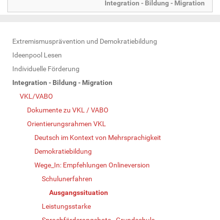
Integration - Bildung - Migration
N
Extremismusprävention und Demokratiebildung
a
Ideenpool Lesen
v
Individuelle Förderung
i
Integration - Bildung - Migration
g
VKL/VABO
a
Dokumente zu VKL / VABO
t
Orientierungsrahmen VKL
i
Deutsch im Kontext von Mehrsprachigkeit
o
Demokratiebildung
n
Wege_In: Empfehlungen Onlineversion
Schulunerfahren
Ausgangssituation
Leistungsstarke
Sprachförderangebote - Grundschule