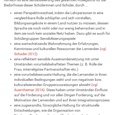
hilfreich ist eine Sensibilisierung des gesamten Kollegiums für die
Bedürfnisse dieser Schülerinnen und Schüler, durch ...
einen Perspektivwechsel, indem die Lehrpersonen in eine
vergleichbare Rolle schlüpfen und sich vorstellen,
Bildungsangebote in einem Land nutzen zu müssen, dessen
Sprache sie noch nicht oder nur wenig beherrschen und in
dem sie noch kein soziales Netz haben. Dazu gibt es auch für
Schülergruppen Sensibilisierungsspiele
eine wertschätzende Wahrnehmung der Erfahrungen,
Kenntnisse und kulturellen Ressourcen der Lernenden (
vgl.
Schader 2012
)
eine reflektiert-sensible Auseinandersetzung mit unter
Umständen vorurteilsbehafteten Themen (z. B. Rolle der
Frau, interreligiöse Partnerschaften etc.)
eine vorurteilsbewusste Haltung, die die Lernenden in ihren
individuellen Bedingungen sieht und von negativen bzw.
kulturalisierenden Gruppenzuweisungen absieht (
vgl.
Auernheimer 2016
). Diese haben unter Umständen Einfluss
auf die Förderung und vor allen Dingen Forderung, auf die
Motivation der Lernenden und auf ihren Integrationsprozess
eine zugewandte, fürsorgliche Haltung für strukturelle
Entscheidungen, wie die Organisation von