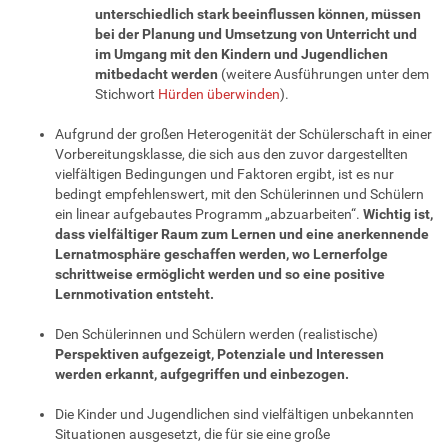
unterschiedlich stark beeinflussen können, müssen
bei der Planung und Umsetzung von Unterricht und
im Umgang mit den Kindern und Jugendlichen
mitbedacht werden
(weitere Ausführungen unter dem
Stichwort
Hürden überwinden
).
Aufgrund der großen Heterogenität der Schülerschaft in einer
Vorbereitungsklasse, die sich aus den zuvor dargestellten
vielfältigen Bedingungen und Faktoren ergibt, ist es nur
bedingt empfehlenswert, mit den Schülerinnen und Schülern
ein linear aufgebautes Programm „abzuarbeiten“.
Wichtig ist,
dass vielfältiger Raum zum Lernen und eine anerkennende
Lernatmosphäre geschaffen werden, wo Lernerfolge
schrittweise ermöglicht werden und so eine positive
Lernmotivation entsteht.
Den Schülerinnen und Schülern werden (realistische)
Perspektiven aufgezeigt, Potenziale und Interessen
werden erkannt, aufgegriffen und einbezogen.
Deutsch im Kontext von Mehrsprachigkeit –
Grundlagen und Anregungen für die
Die Kinder und Jugendlichen sind vielfältigen unbekannten
Spracharbeit
Situationen ausgesetzt, die für sie eine große