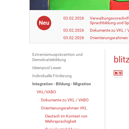
03.02.2026
Verwaltungsvorschrif
Neu
Sprachbildung und Sp
03.02.2026
Dokumente zu VKL /
03.02.2026
Orientierungsrahmen
N
Extremismusprävention und
blit
Demokratiebildung
a
Ideenpool Lesen
v
Individuelle Förderung
i
Z
g
Integration - Bildung - Migration
e
a
i
VKL/VABO
g
t
Dokumente zu VKL / VABO
e
i
Orientierungsrahmen VKL
B
o
i
Deutsch im Kontext von
n
l
Mehrsprachigkeit
d