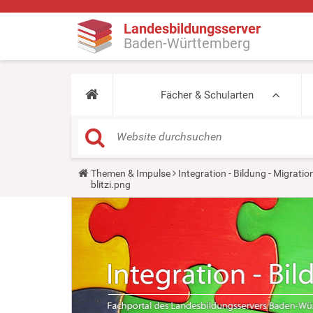
Landesbildungsserver
Baden-Württemberg
Fächer & Schularten
Y
Themen & Impulse
Integration - Bildung - Migratio
o
blitzi.png
u
a
r
e
h
e
r
e
: