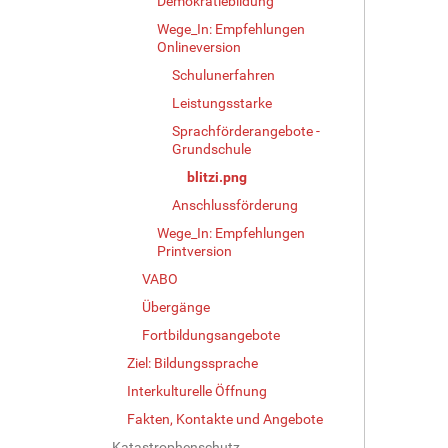
Demokratiebildung
i
Wege_In: Empfehlungen
n
Onlineversion
v
o
Schulunerfahren
l
Leistungsstarke
l
e
Sprachförderangebote -
Grundschule
r
G
blitzi.png
r
Anschlussförderung
ö
ß
Wege_In: Empfehlungen
e
Printversion
…
VABO
Übergänge
Fortbildungsangebote
Ziel: Bildungssprache
Interkulturelle Öffnung
Fakten, Kontakte und Angebote
Katastrophenschutz