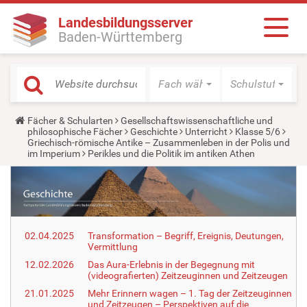
Landesbildungsserver
Baden-Württemberg
Fach wählen
Schulstufe wäh
Y
Fächer & Schularten
Gesellschaftswissenschaftliche und
o
philosophische Fächer
Geschichte
Unterricht
Klasse 5/6
u
Griechisch-römische Antike – Zusammenleben in der Polis und
a
im Imperium
Perikles und die Politik im antiken Athen
r
e
h
e
r
e
:
02.04.2025
Transformation – Begriff, Ereignis, Deutungen,
Vermittlung
12.02.2026
Das Aura-Erlebnis in der Begegnung mit
(videografierten) Zeitzeuginnen und Zeitzeugen
21.01.2025
Mehr Erinnern wagen – 1. Tag der Zeitzeuginnen
und Zeitzeugen – Perspektiven auf die