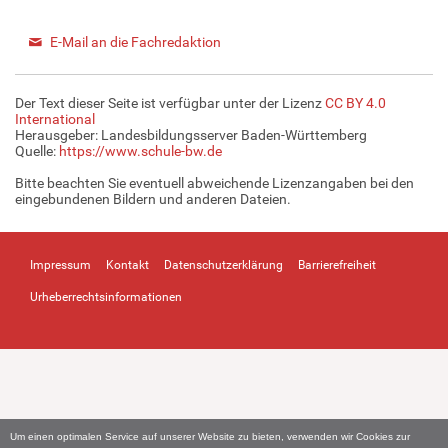
E-Mail an die Fachredaktion
Der Text dieser Seite ist verfügbar unter der Lizenz
CC BY 4.0
International
Herausgeber: Landesbildungsserver Baden-Württemberg
Quelle:
https://www.schule-bw.de
Bitte beachten Sie eventuell abweichende Lizenzangaben bei den
eingebundenen Bildern und anderen Dateien.
Impressum
Kontakt
Datenschutzerklärung
Barrierefreiheit
Urheberrechtsinformationen
Um einen optimalen Service auf unserer Website zu bieten, verwenden wir Cookies zur