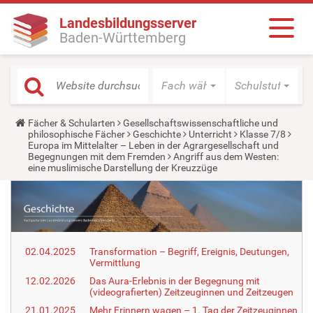
Landesbildungsserver
Baden-Württemberg
Fach wählen
Schulstufe wäh
Y
Fächer & Schularten
Gesellschaftswissenschaftliche und
o
philosophische Fächer
Geschichte
Unterricht
Klasse 7/8
u
Europa im Mittelalter – Leben in der Agrargesellschaft und
a
Begegnungen mit dem Fremden
Angriff aus dem Westen:
r
eine muslimische Darstellung der Kreuzzüge
e
h
e
r
e
:
02.04.2025
Transformation – Begriff, Ereignis, Deutungen,
Vermittlung
12.02.2026
Das Aura-Erlebnis in der Begegnung mit
(videografierten) Zeitzeuginnen und Zeitzeugen
21.01.2025
Mehr Erinnern wagen – 1. Tag der Zeitzeuginnen