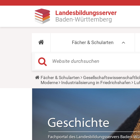
Landesbildungsserver
Baden-Württemberg
Fächer & Schularten
Y
Fächer & Schularten
Gesellschaftswissenschaftlic
o
Moderne
Industrialisierung in Friedrichshafen
Luf
u
a
r
e
h
e
r
e
: