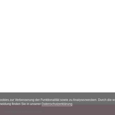
Cookies zur Verbesserung der Funktionalität sowie zu Analysezwecken. Durch die
meidung finden Sie in unserer
Datenschutzerklärung
.
Urheberrechtsinformationen