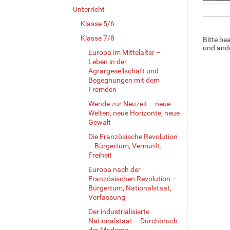
Z
Unterricht
e
Klasse 5/6
i
Klasse 7/8
Bitte be
g
und ande
e
Europa im Mittelalter –
B
Leben in der
i
Agrargesellschaft und
Begegnungen mit dem
l
Fremden
d
i
Wende zur Neuzeit – neue
n
Welten, neue Horizonte, neue
v
Gewalt
o
Die Französische Revolution
l
– Bürgertum, Vernunft,
l
Freiheit
e
Europa nach der
r
Französischen Revolution –
G
Bürgertum, Nationalstaat,
r
Verfassung
ö
Der industrialisierte
ß
Nationalstaat – Durchbruch
e
der Moderne