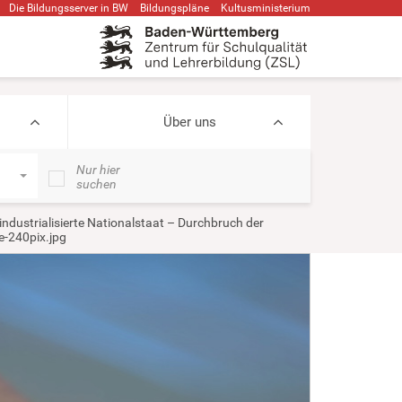
Die Bildungsserver in BW
Bildungspläne
Kultusministerium
Über uns
Nur hier
suchen
industrialisierte Nationalstaat – Durchbruch der
e-240pix.jpg