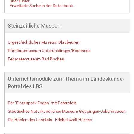
über Elixier...
r
Erweiterte Suche in der Datenbank...
G
r
ö
Steinzeitliche Museen
ß
e
…
Urgeschichtliches Museum Blaubeuren
Pfahlbaumuseum Unteruhldingen/Bodensee
Federseemuseum Bad Buchau
Unterrichtsmodule zum Thema im Landeskunde-
Portal des LBS
Der "Eiszeitpark Engen" mit Petersfels
Städtisches Naturkundliches Museum Göppingen-Jebenhausen
Die Höhlen des Lonetals - Erlebniswelt Hürben