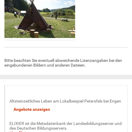
Z
e
i
Bitte beachten Sie eventuell abweichende Lizenzangaben bei den
g
eingebundenen Bildern und anderen Dateien.
e
B
i
l
d
i
Altsteinzeitliches Leben am Lokalbeispiel Petersfels bei Engen
n
v
o
l
ELIXIER ist die Metadatenbank der Landesbildungsserver und
l
des Deutschen Bildungsservers.
e