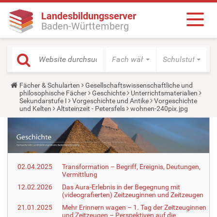
Landesbildungsserver
Baden-Württemberg
Fach wählen
Schulstufe wäh
Y
Fächer & Schularten
Gesellschaftswissenschaftliche und
o
philosophische Fächer
Geschichte
Unterrichtsmaterialien
u
Sekundarstufe I
Vorgeschichte und Antike
Vorgeschichte
a
und Kelten
Altsteinzeit - Petersfels
wohnen-240pix.jpg
r
e
h
e
r
e
:
02.04.2025
Transformation – Begriff, Ereignis, Deutungen,
Vermittlung
12.02.2026
Das Aura-Erlebnis in der Begegnung mit
(videografierten) Zeitzeuginnen und Zeitzeugen
21.01.2025
Mehr Erinnern wagen – 1. Tag der Zeitzeuginnen
und Zeitzeugen – Perspektiven auf die