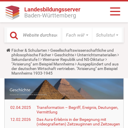
Landesbildungsserver
Baden-Württemberg
Fach wählen
Schulstufe wäh
Y
Fächer & Schularten
Gesellschaftswissenschaftliche und
o
philosophische Fächer
Geschichte
Unterrichtsmaterialien
u
Sekundarstufe I
Weimarer Republik und NS-Diktatur
a
"Arisierung" am Beispiel Mannheims
Ausgeplündert und aus
r
der deutschen Wirtschaft vertrieben. "Arisierung" am Beispiel
e
Mannheims 1933-1945
h
e
r
e
:
02.04.2025
Transformation – Begriff, Ereignis, Deutungen,
Vermittlung
12.02.2026
Das Aura-Erlebnis in der Begegnung mit
(videografierten) Zeitzeuginnen und Zeitzeugen