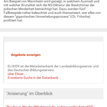
Am Beispiel von Mannheim wird gezeigt, in welchem Ausmaß und
mit welcher Brutalität sich die NS-Diktatur der Besitztümer der
jüdischen Minderheit bemächtigt hat. Dazu werden fünf
Fallbeispiele näher beleuchtet und auch thematisiert, wer alles von
diesem "gigantischen Umverteilungsprozess" (Ch. Fritsche)
profitiert hat.
ELIXIER ist die Metadatenbank der Landesbildungsserver und
des Deutschen Bildungsservers.
über Elixier...
Erweiterte Suche in der Datenbank...
"Arisierung" im Überblick
"Raubzug: Wie der Mittelstand die Juden ausplünderte NDR -