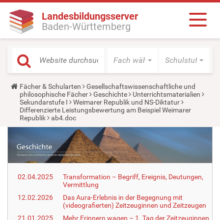
Landesbildungsserver
Baden-Württemberg
Fach wählen
Schulstufe wäh
Y
Fächer & Schularten
Gesellschaftswissenschaftliche und
o
philosophische Fächer
Geschichte
Unterrichtsmaterialien
u
Sekundarstufe I
Weimarer Republik und NS-Diktatur
a
Differenzierte Leistungsbewertung am Beispiel Weimarer
r
Republik
ab4.doc
e
h
e
r
e
:
02.04.2025
Transformation – Begriff, Ereignis, Deutungen,
Vermittlung
12.02.2026
Das Aura-Erlebnis in der Begegnung mit
(videografierten) Zeitzeuginnen und Zeitzeugen
21.01.2025
Mehr Erinnern wagen – 1. Tag der Zeitzeuginnen