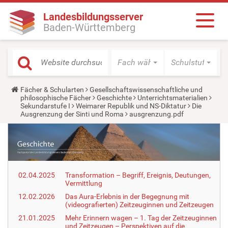
Landesbildungsserver
Baden-Württemberg
Fach wählen
Schulstufe wäh
Y
Fächer & Schularten
Gesellschaftswissenschaftliche und
o
philosophische Fächer
Geschichte
Unterrichtsmaterialien
u
Sekundarstufe I
Weimarer Republik und NS-Diktatur
Die
a
Ausgrenzung der Sinti und Roma
ausgrenzung.pdf
r
e
h
e
r
e
:
02.04.2025
Transformation – Begriff, Ereignis, Deutungen,
Vermittlung
12.02.2026
Das Aura-Erlebnis in der Begegnung mit
(videografierten) Zeitzeuginnen und Zeitzeugen
21.01.2025
Mehr Erinnern wagen – 1. Tag der Zeitzeuginnen
und Zeitzeugen – Perspektiven auf die