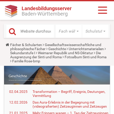
Landesbildungsserver
Baden-Württemberg
Fach wählen
Schulstufe wäh
Y
Fächer & Schularten
Gesellschaftswissenschaftliche und
o
philosophische Fächer
Geschichte
Unterrichtsmaterialien
u
Sekundarstufe I
Weimarer Republik und NS-Diktatur
Die
a
Ausgrenzung der Sinti und Roma
Fotoalbum Sinti und Roma
r
Familie Rose-bmp
e
h
e
r
e
:
02.04.2025
Transformation – Begriff, Ereignis, Deutungen,
Vermittlung
12.02.2026
Das Aura-Erlebnis in der Begegnung mit
(videografierten) Zeitzeuginnen und Zeitzeugen
21.01.2025
Mehr Erinnern wagen – 1. Tag der Zeitzeuginnen