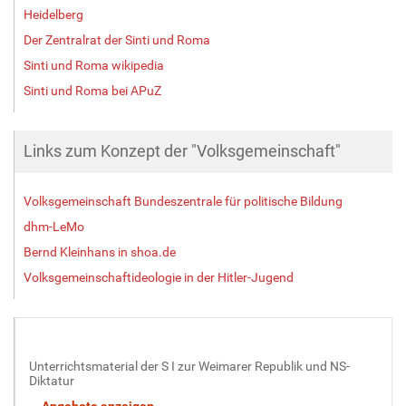
Heidelberg
ö
ß
Der Zentralrat der Sinti und Roma
e
Sinti und Roma wikipedia
…
Sinti und Roma bei APuZ
Links zum Konzept der "Volksgemeinschaft"
Volksgemeinschaft Bundeszentrale für politische Bildung
dhm-LeMo
Bernd Kleinhans in shoa.de
Volksgemeinschaftideologie in der Hitler-Jugend
Unterrichtsmaterial der S I zur Weimarer Republik und NS-
Diktatur