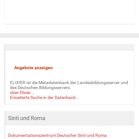
Z
e
i
g
e
B
i
l
d
ELIXIER ist die Metadatenbank der Landesbildungsserver und
i
des Deutschen Bildungsservers.
n
über Elixier...
v
Erweiterte Suche in der Datenbank...
o
l
l
Sinti und Roma
e
r
G
Dokumentationszentrum Deutscher Sinti und Roma
r