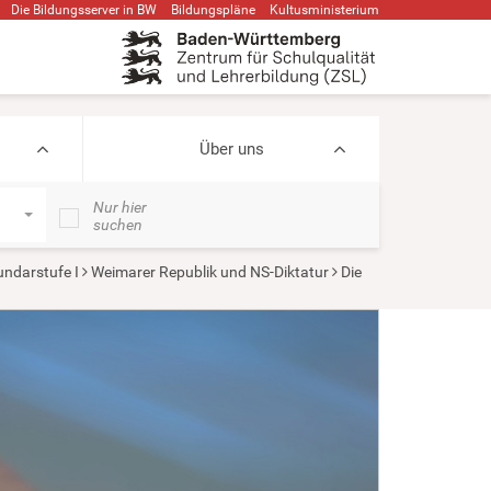
Die Bildungsserver in BW
Bildungspläne
Kultusministerium
Über uns
Nur hier
suchen
ndarstufe I
Weimarer Republik und NS-Diktatur
Die