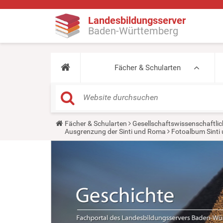
Landesbildungsserver
Baden-Württemberg
Fächer & Schularten
Y
Fächer & Schularten
Gesellschaftswissenschaftlic
o
Ausgrenzung der Sinti und Roma
Fotoalbum Sinti
u
a
r
e
h
e
r
e
: