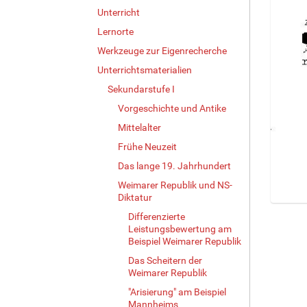
Unterricht
Lernorte
Werkzeuge zur Eigenrecherche
Unterrichtsmaterialien
Sekundarstufe I
Vorgeschichte und Antike
Mittelalter
Frühe Neuzeit
Das lange 19. Jahrhundert
Weimarer Republik und NS-
Diktatur
Z
Differenzierte
e
Leistungsbewertung am
i
Beispiel Weimarer Republik
g
Das Scheitern der
e
Weimarer Republik
B
"Arisierung" am Beispiel
i
Mannheims
l