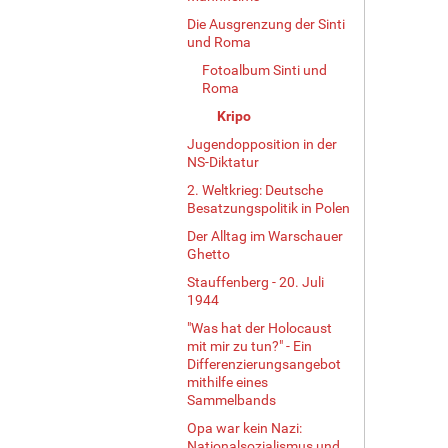
d
Die Ausgrenzung der Sinti
i
und Roma
n
Fotoalbum Sinti und
v
Roma
o
Kripo
l
l
Jugendopposition in der
e
NS-Diktatur
r
2. Weltkrieg: Deutsche
G
Besatzungspolitik in Polen
r
Der Alltag im Warschauer
ö
Ghetto
ß
e
Stauffenberg - 20. Juli
…
1944
"Was hat der Holocaust
mit mir zu tun?" - Ein
Differenzierungsangebot
mithilfe eines
Sammelbands
Opa war kein Nazi:
Nationalsozialismus und