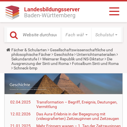
Landesbildungsserver
Baden-Württemberg
Fach wählen
Schulstufe wäh
Y
Fächer & Schularten
Gesellschaftswissenschaftliche und
o
philosophische Fächer
Geschichte
Unterrichtsmaterialien
u
Sekundarstufe I
Weimarer Republik und NS-Diktatur
Die
a
Ausgrenzung der Sinti und Roma
Fotoalbum Sinti und Roma
r
Schneck-bmp
e
h
e
r
e
:
02.04.2025
Transformation – Begriff, Ereignis, Deutungen,
Vermittlung
12.02.2026
Das Aura-Erlebnis in der Begegnung mit
(videografierten) Zeitzeuginnen und Zeitzeugen
21.01.2025
Mehr Erinnern wagen – 1. Tag der Zeitzeuginnen