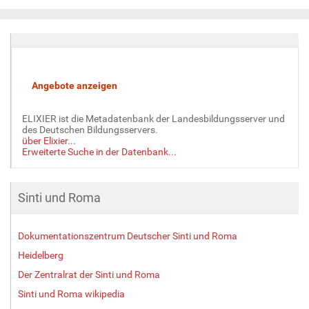
e
i
g
e
B
i
l
d
ELIXIER ist die Metadatenbank der Landesbildungsserver und
i
des Deutschen Bildungsservers.
n
über Elixier...
v
Erweiterte Suche in der Datenbank...
o
l
l
Sinti und Roma
e
r
G
Dokumentationszentrum Deutscher Sinti und Roma
r
Heidelberg
ö
ß
Der Zentralrat der Sinti und Roma
e
Sinti und Roma wikipedia
…