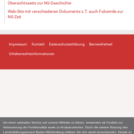
Übersichtsseite zur NS-Geschichte
Web-Site mit verschiedenen Dokumente z.T. auch Faksimile zur
NS-Zeit
Impressum
Kontakt
Datenschutzerklärung
Barrierefreiheit
Urheberrechtsinformationen
Um einen optimalen Service auf unserer Website zu bieten, verwenden wir Cookies zur
Verbesserung der Funktionalität sowie zu Analysezwecken. Durch die weitere Nutzung des
Landesbildungsservers Baden-Württemberg erklären Sie sich damit einverstanden. Details zu