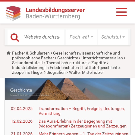
Landesbildungsserver
Baden-Württemberg
Fach wählen
Schulstufe wäh
Y
Fächer & Schularten
Gesellschaftswissenschaftliche und
o
philosophische Fächer
Geschichte
Unterrichtsmaterialien
u
Sekundarstufe II
Thematisch-strukturelle Zugriffe
a
Industrialisierung in Friedrichshafen
Luftfahrtgeschichte:
r
Zeppelins Flieger
Biografien
Walter Mittelholzer
e
h
e
r
e
:
02.04.2025
Transformation – Begriff, Ereignis, Deutungen,
Vermittlung
12.02.2026
Das Aura-Erlebnis in der Begegnung mit
(videografierten) Zeitzeuginnen und Zeitzeugen
21.01.2025
Mehr Erinnern wagen – 1. Tag der Zeitzeuginnen