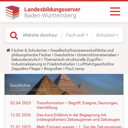
Landesbildungsserver
Baden-Württemberg
Fach wählen
Schulstufe wäh
Y
Fächer & Schularten
Gesellschaftswissenschaftliche und
o
philosophische Fächer
Geschichte
Unterrichtsmaterialien
u
Sekundarstufe II
Thematisch-strukturelle Zugriffe
a
Industrialisierung in Friedrichshafen
Luftfahrtgeschichte:
r
Zeppelins Flieger
Biografien
Paul Jaray
e
h
e
r
e
:
02.04.2025
Transformation – Begriff, Ereignis, Deutungen,
Vermittlung
12.02.2026
Das Aura-Erlebnis in der Begegnung mit
(videografierten) Zeitzeuginnen und Zeitzeugen
21.01.2025
Mehr Erinnern wagen – 1. Tag der Zeitzeuginnen