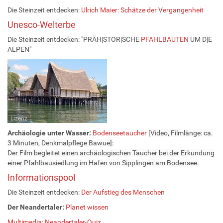
Die Steinzeit entdecken:
Ulrich Maier: Schätze der Vergangenheit
Unesco-Welterbe
Die Steinzeit entdecken:
"PRÄH|STOR|SCHE
PFAHLBAUTEN
UM D|E
ALPEN"
Lizenz
Archäologie unter Wasser:
Bodenseetaucher
[Video, Filmlänge: ca.
3 Minuten,
D
enkmalpflege Bawue]:
Der Film begleitet einen archäologischen Taucher bei der Erkundung
einer Pfahlbausiedlung im Hafen von Sipplingen am Bodensee.
Informationspool
Die Steinzeit entdecken:
Der Aufstieg des Menschen
Der Neandertaler:
Planet wissen
Multimedia: Neandertaler-Quiz