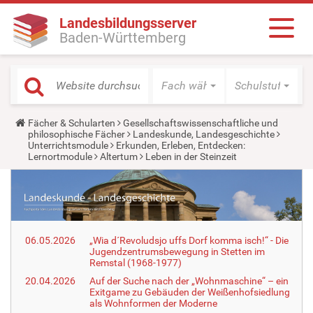
Landesbildungsserver
Baden-Württemberg
Fach wählen
Schulstufe wäh
Y
Fächer & Schularten
Gesellschaftswissenschaftliche und
o
philosophische Fächer
Landeskunde, Landesgeschichte
u
Unterrichtsmodule
Erkunden, Erleben, Entdecken:
a
Lernortmodule
Altertum
Leben in der Steinzeit
r
e
h
e
r
e
:
06.05.2026
„Wia d´Revoludsjo uffs Dorf komma isch!“ - Die
Jugendzentrumsbewegung in Stetten im
Remstal (1968-1977)
20.04.2026
Auf der Suche nach der „Wohnmaschine“ – ein
Exitgame zu Gebäuden der Weißenhofsiedlung
als Wohnformen der Moderne