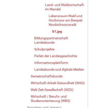
e
Land- und Waldwirtschaft
i
im Wandel
g
Lebensraum Wald und
e
Hochmoor am Beispiel
B
Nordschwarzwald
i
b1.jpg
l
d
Bildungspartnerschaft
i
Landeskunde
n
Schulprojekte
v
o
Perlen der Landesgeschichte
l
Informationsplattform
l
Landeskunde und digitale Medien
e
r
Gemeinschaftskunde
G
Wirtschaft-Arbeit-Gesundheit (WAG)
r
ö
Welt-Zeit-Gesellschaft (WZG)
ß
Wirtschaft / Berufs- und
e
Studienorientierung (WBS)
…
Sprachen und Literatur