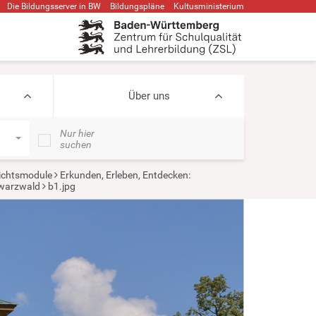
Die Bildungsserver in BW
Bildungspläne
Kultusministerium
Über uns
Nur hier
suchen
ichtsmodule
Erkunden, Erleben, Entdecken:
warzwald
b1.jpg