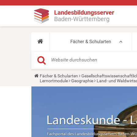
Landesbildungsserver
Baden-Württemberg
Fächer & Schularten
Y
Fächer & Schularten
Gesellschaftswissenschaftlic
o
Lernortmodule
Geographie
Land- und Waldwirts
u
a
r
e
h
e
r
e
: