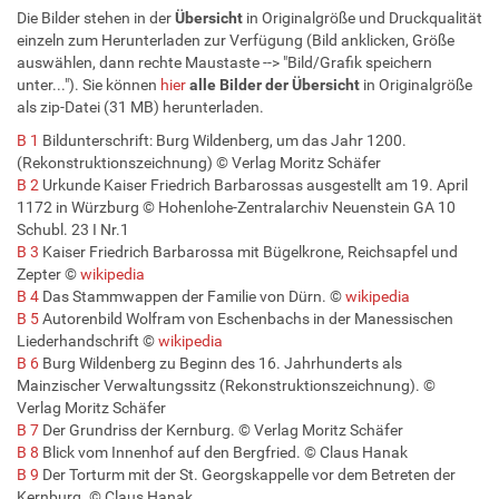
Die Bilder stehen in der
Übersicht
in Originalgröße und Druckqualität
einzeln zum Herunterladen zur Verfügung (Bild anklicken, Größe
auswählen, dann rechte Maustaste --> "Bild/Grafik speichern
unter..."). Sie können
hier
alle Bilder
der
Übersicht
in Originalgröße
als zip-Datei (31 MB) herunterladen.
B 1
Bildunterschrift: Burg Wildenberg, um das Jahr 1200.
(Rekonstruktionszeichnung)
© Verlag Moritz Schäfer
B 2
Urkunde Kaiser Friedrich Barbarossas ausgestellt am 19. April
1172 in Würzburg © Hohenlohe-Zentralarchiv Neuenstein GA 10
Schubl. 23 I Nr.1
B 3
Kaiser Friedrich Barbarossa mit Bügelkrone, Reichsapfel und
Zepter ©
wikipedia
B 4
Das Stammwappen der Familie von Dürn. ©
wikipedia
B 5
Autorenbild Wolfram von Eschenbachs in der Manessischen
Liederhandschrift ©
wikipedia
B 6
Burg Wildenberg zu Beginn des 16. Jahrhunderts als
Mainzischer Verwaltungssitz (Rekonstruktionszeichnung). ©
Verlag Moritz Schäfer
B 7
Der Grundriss der Kernburg. © Verlag Moritz Schäfer
B 8
Blick vom Innenhof auf den Bergfried. © Claus Hanak
B 9
Der Torturm mit der St. Georgskappelle vor dem Betreten der
Kernburg. © Claus Hanak