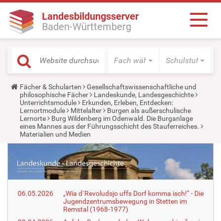
Landesbildungsserver
Baden-Württemberg
Fach wählen
Schulstufe wäh
Y
Fächer & Schularten
Gesellschaftswissenschaftliche und
o
philosophische Fächer
Landeskunde, Landesgeschichte
u
Unterrichtsmodule
Erkunden, Erleben, Entdecken:
a
Lernortmodule
Mittelalter
Burgen als außerschulische
r
Lernorte
Burg Wildenberg im Odenwald. Die Burganlage
e
eines Mannes aus der Führungsschicht des Stauferreiches.
h
Materialien und Medien
e
r
e
:
06.05.2026
„Wia d´Revoludsjo uffs Dorf komma isch!“ - Die
Jugendzentrumsbewegung in Stetten im
Remstal (1968-1977)